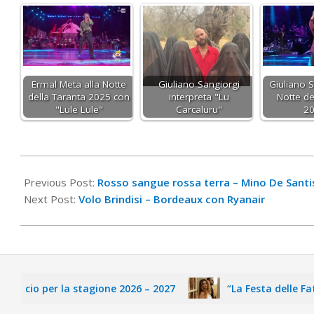
Ermal Meta alla Notte
Giuliano Sangiorgi
Giuliano S
della Taranta 2025 con
interpreta "Lu
Notte de
"Lule Lule"
Carcaluru"
2
2022-
03-
Previous Post:
Rosso sangue rossa terra – Mino De Santi
07
Next Post:
Volo Brindisi – Bordeaux con Ryanair
lcio per la stagione 2026 – 2027
“La Festa delle Fate” d