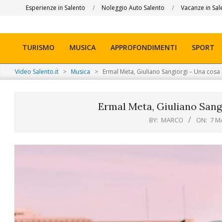
Skip
Esperienze in Salento
Noleggio Auto Salento
Vacanze in Sal
to
content
TURISMO
MUSICA
APPROFONDIMENTI
SPORT
Primary
Navigation
Video Salento.it
>
Musica
>
Ermal Meta, Giuliano Sangiorgi – Una cosa
Menu
Ermal Meta, Giuliano Sang
BY:
MARCO
ON:
7 M