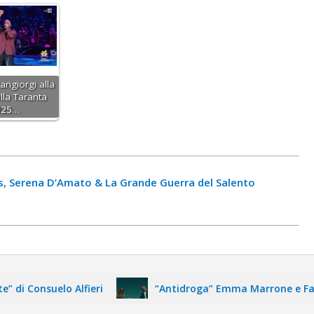
angiorgi alla
lla Taranta
025…
s, Serena D’Amato & La Grande Guerra del Salento
i Consuelo Alfieri
“Antidroga” Emma Marrone e Fabri F