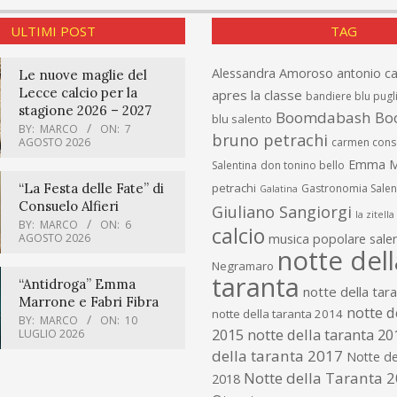
ULTIMI POST
TAG
Alessandra Amoroso
antonio c
Le nuove maglie del
Lecce calcio per la
apres la classe
bandiere blu pugl
stagione 2026 – 2027
Boomdabash
Bo
blu salento
BY:
MARCO
ON:
7
bruno petrachi
AGOSTO 2026
carmen cons
Emma M
Salentina
don tonino bello
“La Festa delle Fate” di
petrachi
Gastronomia Salen
Galatina
Consuelo Alfieri
Giuliano Sangiorgi
la zitella
BY:
MARCO
ON:
6
calcio
AGOSTO 2026
musica popolare salen
notte dell
Negramaro
taranta
“Antidroga” Emma
notte della tar
Marrone e Fabri Fibra
notte d
notte della taranta 2014
BY:
MARCO
ON:
10
2015
notte della taranta 20
LUGLIO 2026
della taranta 2017
Notte de
Notte della Taranta 
2018