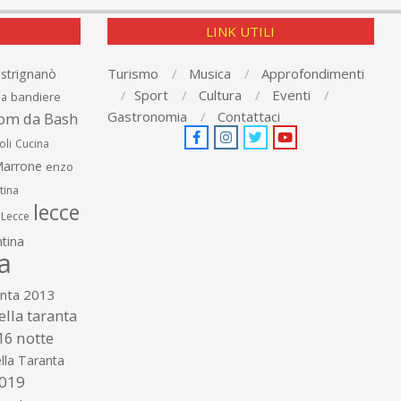
LINK UTILI
Turismo
Musica
Approfondimenti
astrignanò
Sport
Cultura
Eventi
bandiere
ia
Gastronomia
Contattaci
om da Bash
oli
Cucina
arrone
enzo
tina
lecce
Lecce
tina
a
anta 2013
ella taranta
16
notte
lla Taranta
2019