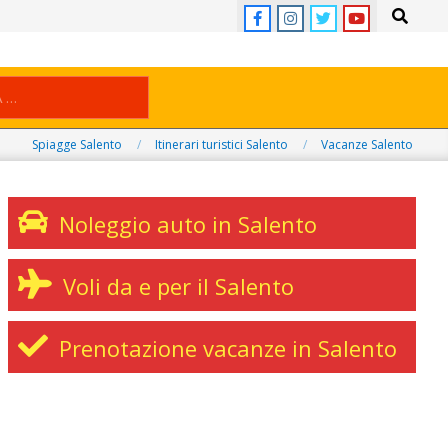
Search
Spiagge Salento
Itinerari turistici Salento
Vacanze Salento
Noleggio auto in Salento
Voli da e per il Salento
Prenotazione vacanze in Salento