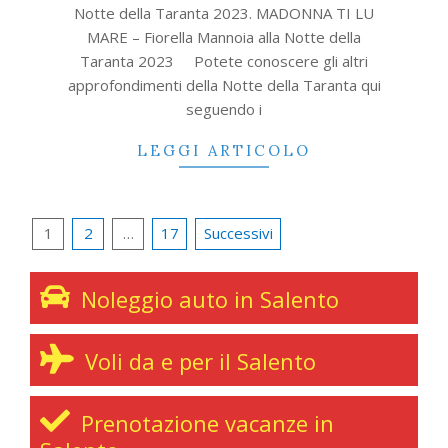
Notte della Taranta 2023. MADONNA TI LU
MARE – Fiorella Mannoia alla Notte della
Taranta 2023 Potete conoscere gli altri
approfondimenti della Notte della Taranta qui
seguendo i
LEGGI ARTICOLO
Navigazione
1
2
…
17
Successivi
articoli
Noleggio auto in Salento
Voli da e per il Salento
Prenotazione vacanze in