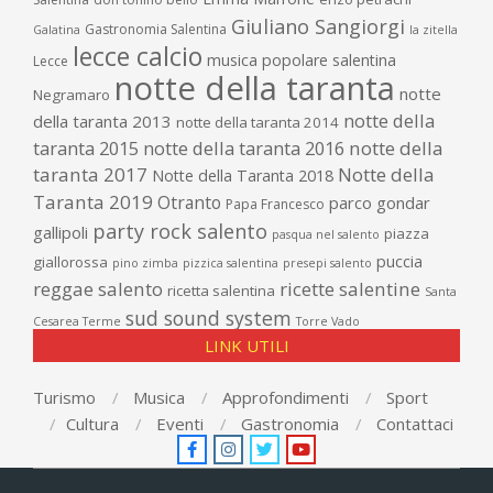
Giuliano Sangiorgi
Gastronomia Salentina
Galatina
la zitella
lecce calcio
musica popolare salentina
Lecce
notte della taranta
notte
Negramaro
notte della
della taranta 2013
notte della taranta 2014
taranta 2015
notte della taranta 2016
notte della
taranta 2017
Notte della
Notte della Taranta 2018
Taranta 2019
Otranto
parco gondar
Papa Francesco
party rock salento
gallipoli
piazza
pasqua nel salento
puccia
giallorossa
pino zimba
pizzica salentina
presepi salento
reggae salento
ricette salentine
ricetta salentina
Santa
sud sound system
Cesarea Terme
Torre Vado
LINK UTILI
Turismo
Musica
Approfondimenti
Sport
Cultura
Eventi
Gastronomia
Contattaci