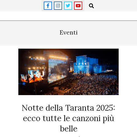
Skip
Search
to
content
Primary
Navigation
Eventi
Menu
Notte della Taranta 2025:
ecco tutte le canzoni più
belle