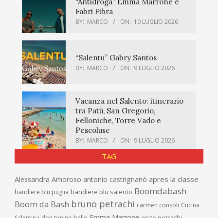
“Antidroga” Emma Marrone e
Fabri Fibra
BY:
MARCO
ON:
10 LUGLIO 2026
“Salentu” Gabry Santos
BY:
MARCO
ON:
9 LUGLIO 2026
Vacanza nel Salento: itinerario
tra Patù, San Gregorio,
Felloniche, Torre Vado e
Pescoluse
BY:
MARCO
ON:
9 LUGLIO 2026
TAG
apres la classe
Alessandra Amoroso
antonio castrignanò
Boomdabash
bandiere blu salento
bandiere blu puglia
bruno petrachi
Boom da Bash
carmen consoli
Cucina
Emma Marrone
enzo petrachi
Salentina
don tonino bello