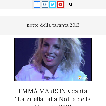
Skip
Search
to
content
Primary
Navigation
notte della taranta 2013
Menu
EMMA MARRONE canta
“La zitella” alla Notte della