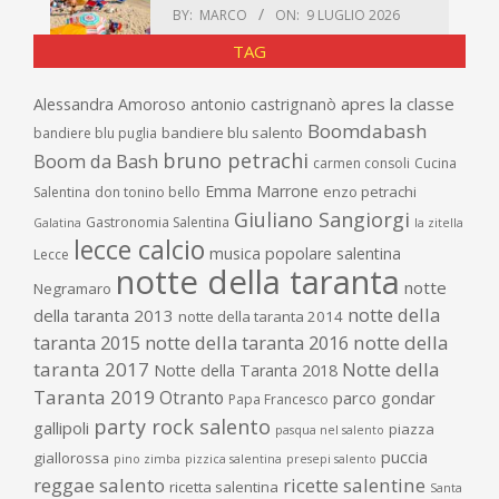
BY:
MARCO
ON:
9 LUGLIO 2026
TAG
apres la classe
Alessandra Amoroso
antonio castrignanò
Boomdabash
bandiere blu salento
bandiere blu puglia
bruno petrachi
Boom da Bash
carmen consoli
Cucina
Emma Marrone
enzo petrachi
Salentina
don tonino bello
Giuliano Sangiorgi
Gastronomia Salentina
Galatina
la zitella
lecce calcio
musica popolare salentina
Lecce
notte della taranta
notte
Negramaro
notte della
della taranta 2013
notte della taranta 2014
taranta 2015
notte della taranta 2016
notte della
taranta 2017
Notte della
Notte della Taranta 2018
Taranta 2019
Otranto
parco gondar
Papa Francesco
party rock salento
gallipoli
piazza
pasqua nel salento
puccia
giallorossa
pino zimba
pizzica salentina
presepi salento
reggae salento
ricette salentine
ricetta salentina
Santa