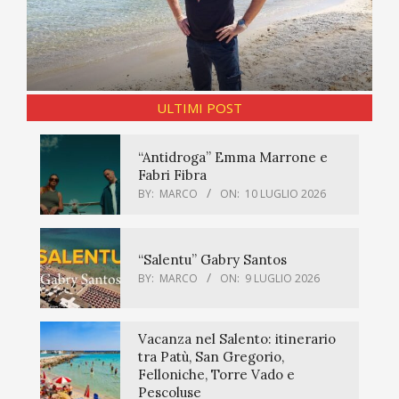
ULTIMI POST
“Antidroga” Emma Marrone e
Fabri Fibra
BY:
MARCO
ON:
10 LUGLIO 2026
“Salentu” Gabry Santos
BY:
MARCO
ON:
9 LUGLIO 2026
Vacanza nel Salento: itinerario
tra Patù, San Gregorio,
Felloniche, Torre Vado e
Pescoluse