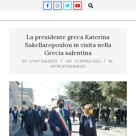
Skip
Search
to
content
Primary
Navigation
La presidente greca Katerina
Menu
Sakellaropoulou in visita nella
Grecia salentina
BY:
STAFF SALENTO
ON:
10 APRILE 2022
IN:
APPROFONDIMENTI