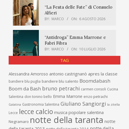
“La Festa delle Fate” di Consuelo
Alfieri
BY:
MARCO
ON:
6 AGOSTO 2026
“Antidroga” Emma Marrone e
Fabri Fibra
BY:
MARCO
ON:
10 LUGLIO 2026
TAG
apres la classe
Alessandra Amoroso
antonio castrignanò
Boomdabash
bandiere blu salento
bandiere blu puglia
bruno petrachi
Boom da Bash
carmen consoli
Cucina
Emma Marrone
enzo petrachi
Salentina
don tonino bello
Giuliano Sangiorgi
Gastronomia Salentina
Galatina
la zitella
lecce calcio
musica popolare salentina
Lecce
notte della taranta
notte
Negramaro
notte della
della taranta 2013
notte della taranta 2014