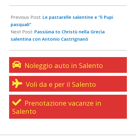
2022-
04-
Previous Post:
Le pastarelle salentine e “li Pupi
10
pasquali”
Next Post:
Passiùna to Christù nella Grecìa
salentina con Antonio Castrignanò
Noleggio auto in Salento
Voli da e per il Salento
Prenotazione vacanze in
Salento