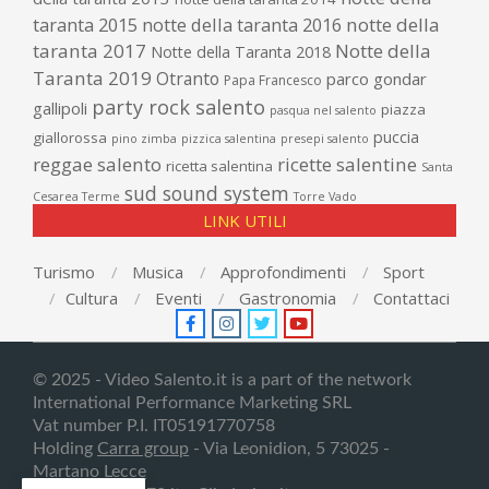
taranta 2015
notte della taranta 2016
notte della
taranta 2017
Notte della
Notte della Taranta 2018
Taranta 2019
Otranto
parco gondar
Papa Francesco
party rock salento
gallipoli
piazza
pasqua nel salento
puccia
giallorossa
pino zimba
pizzica salentina
presepi salento
reggae salento
ricette salentine
ricetta salentina
Santa
sud sound system
Cesarea Terme
Torre Vado
LINK UTILI
Turismo
Musica
Approfondimenti
Sport
Cultura
Eventi
Gastronomia
Contattaci
© 2025 - Video Salento.it is a part of the network
International Performance Marketing SRL
Vat number P.I. IT05191770758
Holding
Carra group
- Via Leonidion, 5 73025 -
Martano
Lecce