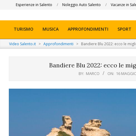
Skip
Esperienze in Salento
Noleggio Auto Salento
Vacanze in Sal
to
content
TURISMO
MUSICA
APPROFONDIMENTI
SPORT
Primary
Navigation
Video Salento.it
>
Approfondimenti
>
Bandiere Blu 2022: ecco le migli
Menu
Bandiere Blu 2022: ecco le migl
BY:
MARCO
ON:
16 MAGGIO