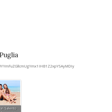
 Puglia
gUYYmFuZGllcmUgYmx1IHB1Z2xpYSAyMDIy
 in Salento