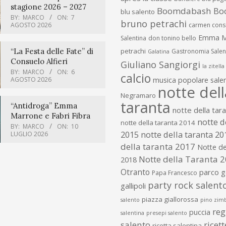
stagione 2026 – 2027
Boomdabash
Bo
blu salento
BY:
MARCO
ON:
7
bruno petrachi
AGOSTO 2026
carmen cons
Emma M
Salentina
don tonino bello
“La Festa delle Fate” di
petrachi
Gastronomia Salen
Galatina
Consuelo Alfieri
Giuliano Sangiorgi
la zitella
BY:
MARCO
ON:
6
calcio
AGOSTO 2026
musica popolare salen
notte dell
Negramaro
taranta
“Antidroga” Emma
notte della tar
Marrone e Fabri Fibra
notte d
notte della taranta 2014
BY:
MARCO
ON:
10
2015
notte della taranta 20
LUGLIO 2026
della taranta 2017
Notte de
Notte della Taranta 
2018
Otranto
parco 
Papa Francesco
party rock salent
gallipoli
piazza giallorossa
salento
pino zim
re
puccia
salentina
presepi salento
salento
ricet
ricetta salentina