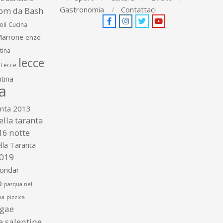
Gastronomia
Contattaci
om da Bash
oli
Cucina
arrone
enzo
tina
lecce
Lecce
tina
a
anta 2013
ella taranta
16
notte
lla Taranta
2019
gondar
o
pasqua nel
ba
pizzica
ggae
te salentine