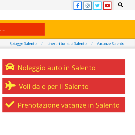
Search
Spiagge Salento
Itinerari turistici Salento
Vacanze Salento
Noleggio auto in Salento
Voli da e per il Salento
Prenotazione vacanze in Salento