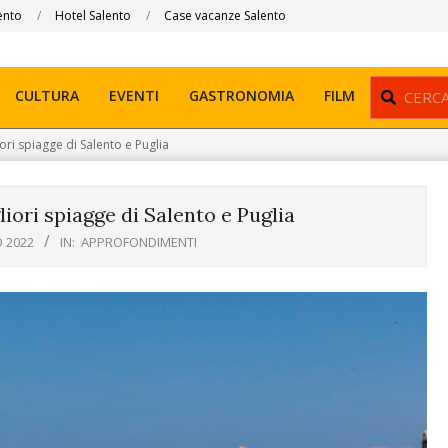
ento
Hotel Salento
Case vacanze Salento
Search
CULTURA
EVENTI
GASTRONOMIA
FILM
ori spiagge di Salento e Puglia
iori spiagge di Salento e Puglia
 2022
IN:
APPROFONDIMENTI