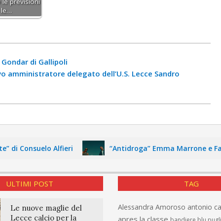
 le previsioni
 le…
 Gondar di Gallipoli
o amministratore delegato dell’U.S. Lecce Sandro
Consuelo Alfieri
“Antidroga” Emma Marrone e Fabri Fi
ULTIMI POST
TAG
Alessandra Amoroso
antonio c
Le nuove maglie del
Lecce calcio per la
apres la classe
bandiere blu pugl