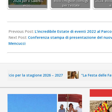
2024 per il Salento:
ecco i migliori consigli
2024: ecco
ecco…
per l'estate
e
2022-
05-
Previous Post:
L’incredibile Estate di eventi 2022 al Parco
16
Next Post:
Conferenza stampa di presentazione del nuov
Mencucci
io per la stagione 2026 – 2027
“La Festa delle Fate” di 