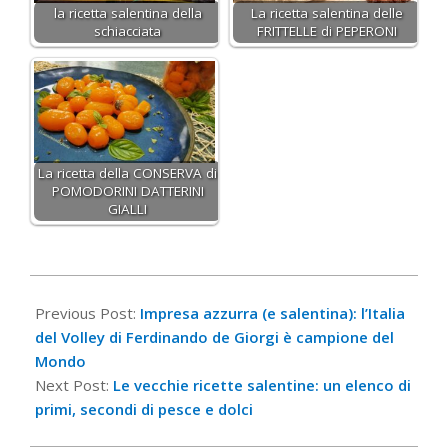
la ricetta salentina della
La ricetta salentina delle
schiacciata
FRITTELLE di PEPERONI
La ricetta della CONSERVA di
POMODORINI DATTERINI
GIALLI
2022-
09-
Previous Post:
Impresa azzurra (e salentina): l’Italia
12
del Volley di Ferdinando de Giorgi è campione del
Mondo
Next Post:
Le vecchie ricette salentine: un elenco di
primi, secondi di pesce e dolci