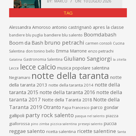
BY:
MARCO
ON:
10 LUGLIO 2026
TAG
apres la classe
Alessandra Amoroso
antonio castrignanò
Boomdabash
bandiere blu salento
bandiere blu puglia
bruno petrachi
Boom da Bash
carmen consoli
Cucina
Emma Marrone
enzo petrachi
Salentina
don tonino bello
Giuliano Sangiorgi
Gastronomia Salentina
Galatina
la zitella
lecce calcio
musica popolare salentina
Lecce
notte della taranta
notte
Negramaro
notte della
della taranta 2013
notte della taranta 2014
taranta 2015
notte della taranta 2016
notte della
taranta 2017
Notte della
Notte della Taranta 2018
Taranta 2019
Otranto
parco gondar
Papa Francesco
party rock salento
gallipoli
piazza
pasqua nel salento
puccia
giallorossa
pino zimba
pizzica salentina
presepi salento
reggae salento
ricette salentine
ricetta salentina
Santa