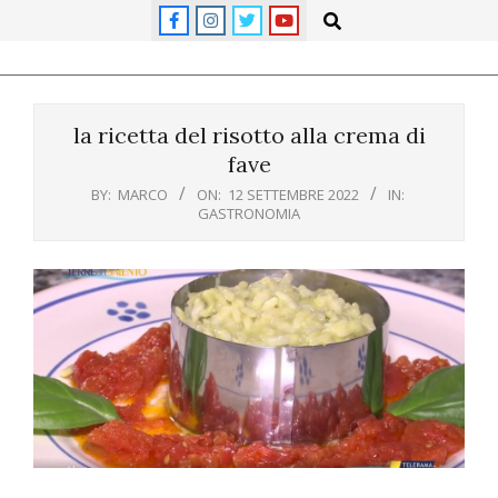
Skip
Search
to
content
Primary
Navigation
la ricetta del risotto alla crema di
Menu
fave
BY:
MARCO
ON:
12 SETTEMBRE 2022
IN:
GASTRONOMIA