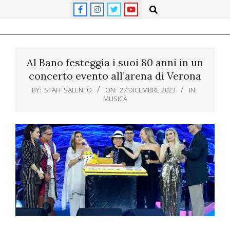
Skip
Search
to
content
Primary
Navigation
Al Bano festeggia i suoi 80 anni in un
Menu
concerto evento all’arena di Verona
BY:
STAFF SALENTO
ON:
27 DICEMBRE 2023
IN:
MUSICA