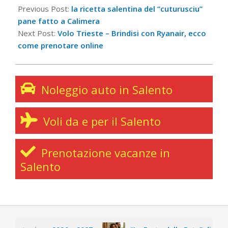
12-
Previous Post:
la ricetta salentina del “cuturusciu”
27
pane fatto a Calimera
Next Post:
Volo Trieste – Brindisi con Ryanair, ecco
come prenotare online
Noleggio auto in Salento
Voli da e per il Salento
Prenotazione vacanze in
Salento