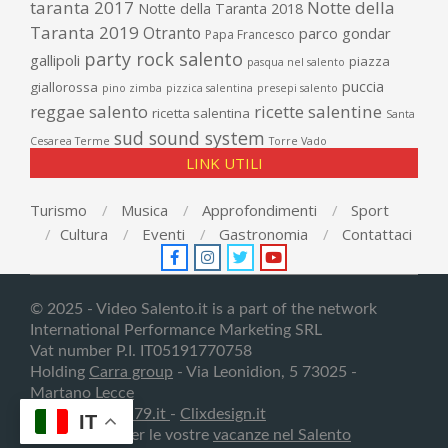
taranta 2017
Notte della
Notte della Taranta 2018
Taranta 2019
Otranto
parco gondar
Papa Francesco
party rock salento
gallipoli
piazza
pasqua nel salento
puccia
giallorossa
pino zimba
pizzica salentina
presepi salento
reggae salento
ricette salentine
ricetta salentina
Santa
sud sound system
Cesarea Terme
Torre Vado
LINK UTILI
Turismo
Musica
Approfondimenti
Sport
Cultura
Eventi
Gastronomia
Contattaci
© 2025 - Video Salento.it is a part of the network
International Performance Marketing SRL
Vat number P.I. IT05191770758
Holding
Carra group
- Via Leonidion, 5 73025 -
Martano
Lecce
Creativedesign79.it
-
Clixdesign.it
IT
Contattateci per le vostre
vacanze nel Salento