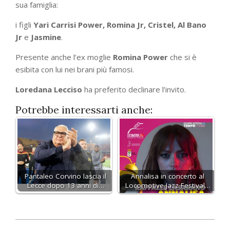
sua famiglia:
i figli
Yari Carrisi Power, Romina Jr, Cristel, Al Bano
Jr
e
Jasmine
.
Presente anche l’ex moglie
Romina Power
che si è
esibita con lui nei brani più famosi.
Loredana Lecciso
ha preferito declinare l’invito.
Potrebbe interessarti anche:
Pantaleo Corvino lascia il
Annalisa in concerto al
Lecce dopo 13 anni di…
Locomotive Jazz Festival…
2023-