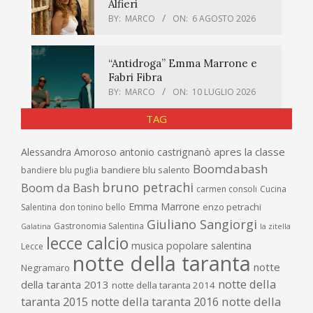
Alfieri
BY:
MARCO
ON:
6 AGOSTO 2026
“Antidroga” Emma Marrone e
Fabri Fibra
BY:
MARCO
ON:
10 LUGLIO 2026
TAG
apres la classe
Alessandra Amoroso
antonio castrignanò
Boomdabash
bandiere blu salento
bandiere blu puglia
bruno petrachi
Boom da Bash
carmen consoli
Cucina
Emma Marrone
enzo petrachi
Salentina
don tonino bello
Giuliano Sangiorgi
Gastronomia Salentina
Galatina
la zitella
lecce calcio
musica popolare salentina
Lecce
notte della taranta
notte
Negramaro
notte della
della taranta 2013
notte della taranta 2014
taranta 2015
notte della taranta 2016
notte della