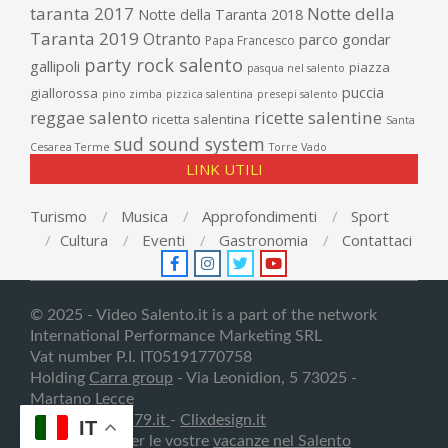
taranta 2017
Notte della
Notte della Taranta 2018
Taranta 2019
Otranto
parco gondar
Papa Francesco
party rock salento
gallipoli
piazza
pasqua nel salento
puccia
giallorossa
pino zimba
pizzica salentina
presepi salento
reggae salento
ricette salentine
ricetta salentina
Santa
sud sound system
Cesarea Terme
Torre Vado
LINK UTILI
Turismo
Musica
Approfondimenti
Sport
Cultura
Eventi
Gastronomia
Contattaci
© 2025 - Video Salento.it is a part of the network
International Performance Marketing SRL
Vat number P.I. IT05191770758
Holding
Carra group
- Via Leonidion, 5 73025 -
Martano
Lecce
Creativedesign79.it
-
Clixdesign.it
IT
Contattateci per le vostre
vacanze nel Salento