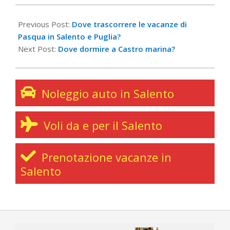
2024-
03-
Previous Post:
Dove trascorrere le vacanze di
14
Pasqua in Salento e Puglia?
Next Post:
Dove dormire a Castro marina?
Noleggio auto in Salento
Voli da e per il Salento
Prenotazione vacanze in
Salento