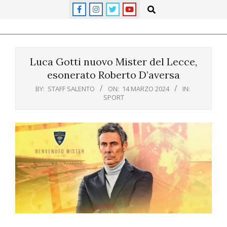
Skip
Search
to
content
Primary
Navigation
Luca Gotti nuovo Mister del Lecce,
Menu
esonerato Roberto D’aversa
BY:
STAFF SALENTO
ON:
14 MARZO 2024
IN:
SPORT