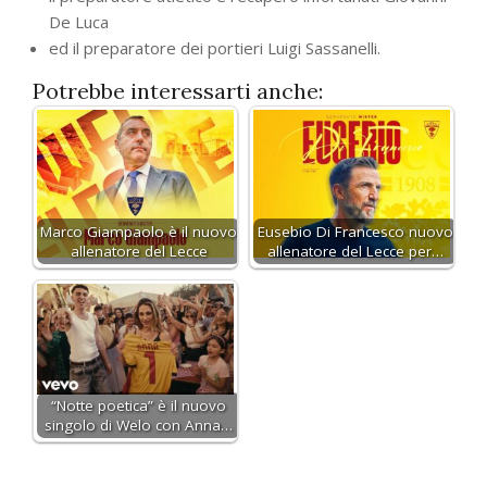
De Luca
ed il preparatore dei portieri Luigi Sassanelli.
Potrebbe interessarti anche:
Marco Giampaolo è il nuovo
Eusebio Di Francesco nuovo
allenatore del Lecce
allenatore del Lecce per…
“Notte poetica” è il nuovo
singolo di Welo con Anna…