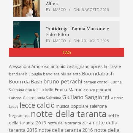
Alfieri
BY:
MARCO
ON:
6 AGOSTO 2026
“Antidroga” Emma Marrone e
Fabri Fibra
BY:
MARCO
ON:
10 LUGLIO 2026
TAG
apres la classe
Alessandra Amoroso
antonio castrignanò
Boomdabash
bandiere blu salento
bandiere blu puglia
bruno petrachi
Boom da Bash
carmen consoli
Cucina
Emma Marrone
enzo petrachi
Salentina
don tonino bello
Giuliano Sangiorgi
Gastronomia Salentina
Galatina
la zitella
lecce calcio
musica popolare salentina
Lecce
notte della taranta
notte
Negramaro
notte della
della taranta 2013
notte della taranta 2014
taranta 2015
notte della taranta 2016
notte della