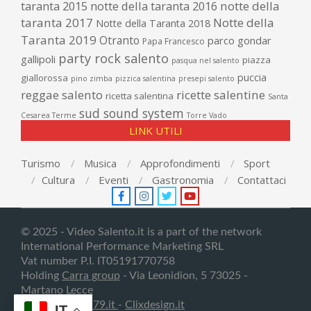
taranta 2015
notte della taranta 2016
notte della
taranta 2017
Notte della
Notte della Taranta 2018
Taranta 2019
Otranto
parco gondar
Papa Francesco
party rock salento
gallipoli
piazza
pasqua nel salento
puccia
giallorossa
pino zimba
pizzica salentina
presepi salento
reggae salento
ricette salentine
ricetta salentina
Santa
sud sound system
Cesarea Terme
Torre Vado
LINK UTILI
Turismo
Musica
Approfondimenti
Sport
Cultura
Eventi
Gastronomia
Contattaci
© 2025 - Video Salento.it is a part of the network
International Performance Marketing SRL
Vat number P.I. IT05191770758
Holding
Carra group
- Via Leonidion, 5 73025 -
Martano
Lecce
Creativedesign79.it
-
Clixdesign.it
IT