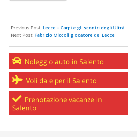
2013-
07-
Previous Post:
Lecce – Carpi e gli scontri degli Ultrà
20
Next Post:
Fabrizio Miccoli giocatore del Lecce
Noleggio auto in Salento
Voli da e per il Salento
Prenotazione vacanze in
Salento