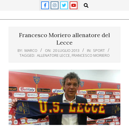
Skip
Search
to
content
Primary
Navigation
Francesco Moriero allenatore del
Menu
Lecce
BY:
MARCO
ON:
20 LUGLIO 2013
IN:
SPORT
TAGGED:
ALLENATORE LECCE
,
FRANCESCO MORIERO