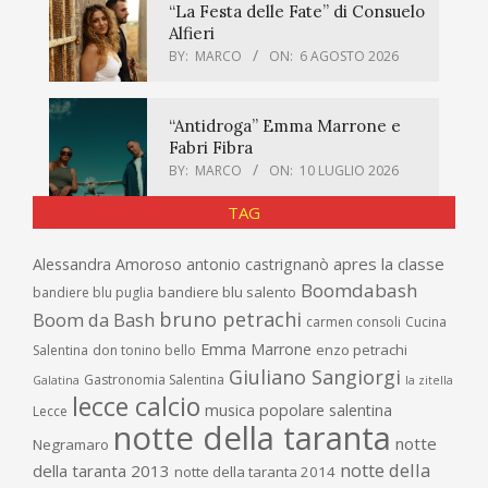
“La Festa delle Fate” di Consuelo
Alfieri
BY:
MARCO
ON:
6 AGOSTO 2026
“Antidroga” Emma Marrone e
Fabri Fibra
BY:
MARCO
ON:
10 LUGLIO 2026
TAG
apres la classe
Alessandra Amoroso
antonio castrignanò
Boomdabash
bandiere blu salento
bandiere blu puglia
bruno petrachi
Boom da Bash
carmen consoli
Cucina
Emma Marrone
enzo petrachi
Salentina
don tonino bello
Giuliano Sangiorgi
Gastronomia Salentina
Galatina
la zitella
lecce calcio
musica popolare salentina
Lecce
notte della taranta
notte
Negramaro
notte della
della taranta 2013
notte della taranta 2014