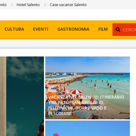
ento
Hotel Salento
Case vacanze Salento
Search
CULTURA
EVENTI
GASTRONOMIA
FILM
VACANZA NEL SALENTO: ITINERARIO
TRA PATÙ, SAN GREGORIO,
FELLONICHE, TORRE VADO E
PESCOLUSE