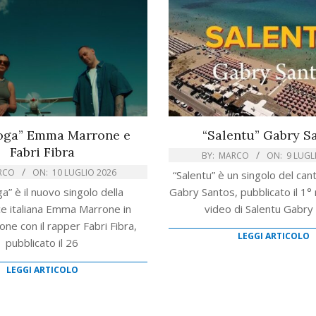
roga” Emma Marrone e
“Salentu” Gabry S
Fabri Fibra
BY:
MARCO
ON:
9 LUGL
RCO
ON:
10 LUGLIO 2026
“Salentu” è un singolo del cant
a” è il nuovo singolo della
Gabry Santos, pubblicato il 1
ce italiana Emma Marrone in
video di Salentu Gabry
one con il rapper Fabri Fibra,
LEGGI ARTICOLO
pubblicato il 26
LEGGI ARTICOLO