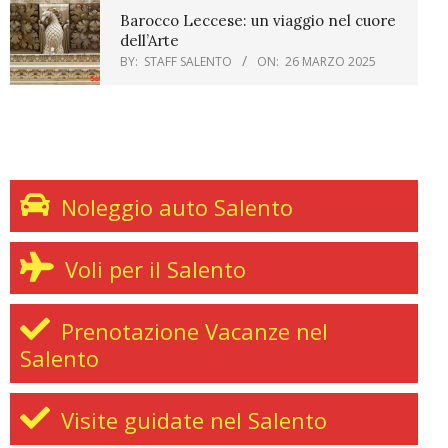
Barocco Leccese: un viaggio nel cuore
dell’Arte
BY:
STAFF SALENTO
ON:
26 MARZO 2025
“LA FESTA DELLE FATE” DI
By:
marco
On:
6 Agosto 2
Noleggio auto Salento
Voli per il Salento
Prenotazione Vacanze nel
Salento
Visite guidate nel Salento