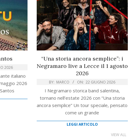
antos
“Una storia ancora semplice”: i
Negramaro live a Lecce il 1 agosto
IO 2026
2026
ante italiano
BY:
MARCO
ON:
22 GIUGNO 2026
° maggio 2026
 Santos
I Negramaro storica band salentina,
tornano nell’estate 2026 con “Una storia
ancora semplice” Un tour speciale, pensato
come un grande
LEGGI ARTICOLO
VIEW ALL