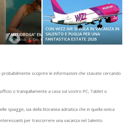
CON WIZZ AIR SI VOLA IN VACANZA IN
SALENTO E PUGLIA PER UNA
“SALENTU” GABRY SANTOS
FANTASTICA ESTATE 2026
By:
marco
On:
9 Luglio 2026
e probabilmente scoprire le informazioni che stavate cercando
n ufficio o tranquillamente a casa sul vostro PC, Tablet o
elle spiagge, sia della litoranea adriatica che in quella ionica
più interessanti per trascorrere una vacanza nel Salento.