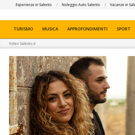
Skip
Esperienze in Salento
Noleggio Auto Salento
Vacanze in Sal
to
content
TURISMO
MUSICA
APPROFONDIMENTI
SPORT
Primary
Navigation
Video Salento.it
Menu