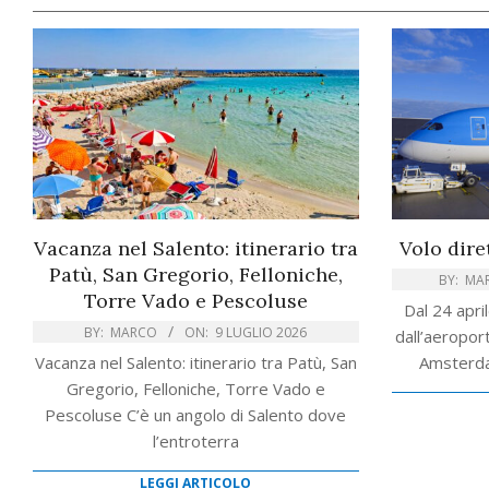
Vacanza nel Salento: itinerario tra
Volo dir
Patù, San Gregorio, Felloniche,
BY:
MA
Torre Vado e Pescoluse
Dal 24 apri
BY:
MARCO
ON:
9 LUGLIO 2026
dall’aeroport
Vacanza nel Salento: itinerario tra Patù, San
Amsterda
Gregorio, Felloniche, Torre Vado e
Pescoluse C’è un angolo di Salento dove
l’entroterra
LEGGI ARTICOLO