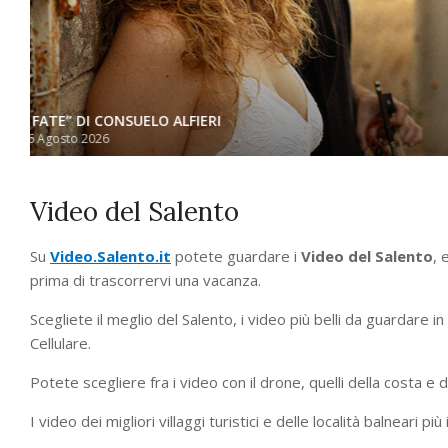
“ANTIDROGA” EMMA MARRONE E FABRI FIBRA
By:
marco
On:
10 Luglio 2026
Video del Salento
Su
Video.Salento.it
potete guardare i
Video del Salento
, 
prima di trascorrervi una vacanza.
Scegliete il meglio del Salento, i video più belli da guardare i
Cellulare.
Potete scegliere fra i video con il drone, quelli della costa e d
I video dei migliori villaggi turistici e delle località balneari 