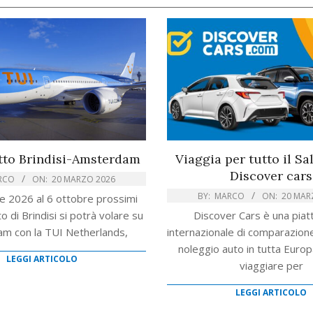
etto Brindisi-Amsterdam
Viaggia per tutto il S
Discover cars
RCO
ON:
20 MARZO 2026
BY:
MARCO
ON:
20 MAR
le 2026 al 6 ottobre prossimi
o di Brindisi si potrà volare su
Discover Cars è una pia
m con la TUI Netherlands,
internazionale di comparazione
noleggio auto in tutta Europ
LEGGI ARTICOLO
viaggiare per
LEGGI ARTICOLO