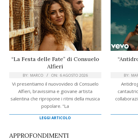
“La Festa delle Fate” di Consuelo
“Antid
Alfieri
BY:
MARCO
ON:
6 AGOSTO 2026
BY:
MA
Vi presentiamo il nuovovideo di Consuelo
Antidrog
Alfieri, bravissima e giovane artista
cantautri
salentina che ripropone i ritmi della musica
collaborazi
popolare. “La
LEGGI ARTICOLO
APPROFONDIMENTI