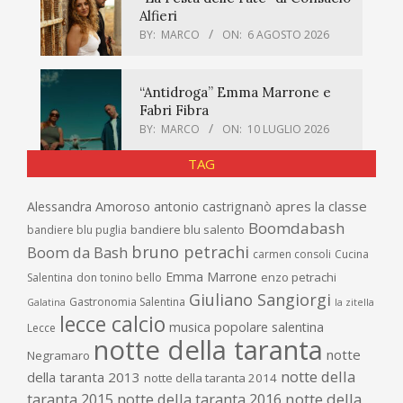
Alfieri
BY:
MARCO
ON:
6 AGOSTO 2026
“Antidroga” Emma Marrone e
Fabri Fibra
BY:
MARCO
ON:
10 LUGLIO 2026
TAG
apres la classe
Alessandra Amoroso
antonio castrignanò
Boomdabash
bandiere blu salento
bandiere blu puglia
bruno petrachi
Boom da Bash
carmen consoli
Cucina
Emma Marrone
enzo petrachi
Salentina
don tonino bello
Giuliano Sangiorgi
Gastronomia Salentina
Galatina
la zitella
lecce calcio
musica popolare salentina
Lecce
notte della taranta
notte
Negramaro
notte della
della taranta 2013
notte della taranta 2014
taranta 2015
notte della taranta 2016
notte della