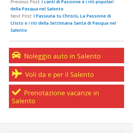
04-
Previous Post:
I canti di Passione e i riti popolari
11
della Pasqua nel Salento
Next Post:
I Passiuna tu Christù, La Passione di
Cristo e i riti della Settimana Santa di Pasqua nel
Salento
Noleggio auto in Salento
Voli da e per il Salento
Prenotazione vacanze in
Salento