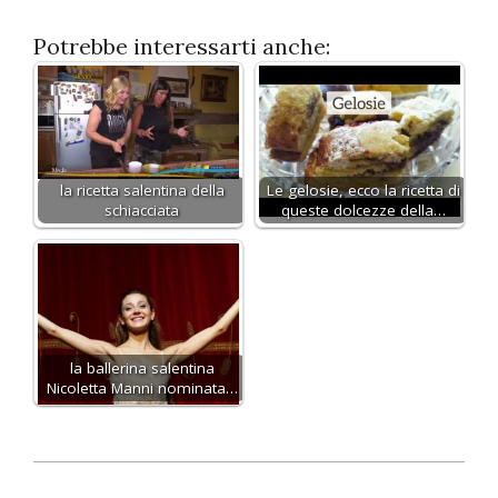
Potrebbe interessarti anche:
la ricetta salentina della
Le gelosie, ecco la ricetta di
schiacciata
queste dolcezze della…
la ballerina salentina
Nicoletta Manni nominata…
2014-