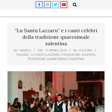
Skip
Search
to
content
Primary
Navigation
“Lu Santu Lazzaru” e i canti celebri
Menu
della tradizione quaresimale
salentina
BY:
MARCO
ON:
11 APRILE 2014
IN:
CULTURA
TAGGED:
LU SANTU LAZZARU
,
PASQUA NEL SALENTO
,
TRADIZIONE QUARESIMALE SALENTINA