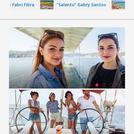
abri Fibra
“Salentu” Gabry Santos
Vacanza 