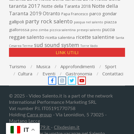
taranta 2017
Notte della
Notte della Taranta 2018
Taranta 2019
Otranto
parco gondar
Papa Francesco
party rock salento
gallipoli
piazza
pasqua nel salento
puccia
giallorossa
pino zimba
pizzica salentina
presepi salento
reggae salento
ricette salentine
ricetta salentina
Santa
sud sound system
Cesarea Terme
Torre Vado
LINK UTILI
Turismo
Musica
Approfondimenti
Sport
Cultura
Eventi
Gastronomia
Contattaci
© 2025 - Video Salento.it is a part of the network
International Performance Marketing SRL
Vat number P.I. IT05191770758
Holding
Carra group
- Via Leonidion, 5 73025 -
Martano
Lecce
Creativedesign79.it
-
Clixdesign.it
IT
Contattateci per le vostre
vacanze nel Salento