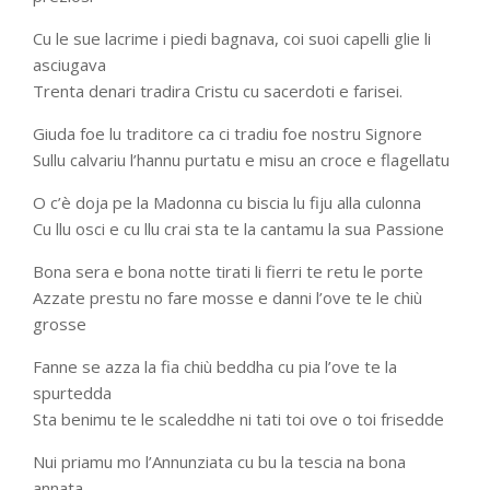
Cu le sue lacrime i piedi bagnava, coi suoi capelli glie li
asciugava
Trenta denari tradira Cristu cu sacerdoti e farisei.
Giuda foe lu traditore ca ci tradiu foe nostru Signore
Sullu calvariu l’hannu purtatu e misu an croce e flagellatu
O c’è doja pe la Madonna cu biscia lu fiju alla culonna
Cu llu osci e cu llu crai sta te la cantamu la sua Passione
Bona sera e bona notte tirati li fierri te retu le porte
Azzate prestu no fare mosse e danni l’ove te le chiù
grosse
Fanne se azza la fia chiù beddha cu pia l’ove te la
spurtedda
Sta benimu te le scaleddhe ni tati toi ove o toi frisedde
Nui priamu mo l’Annunziata cu bu la tescia na bona
annata