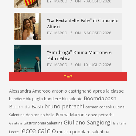
BY:
MARCO
ON:
7 AGOSTO 2026
“La Festa delle Fate” di Consuelo
Alfieri
BY:
MARCO
ON:
6 AGOSTO 2026
“Antidroga” Emma Marrone e
Fabri Fibra
BY:
MARCO
ON:
10 LUGLIO 2026
TAG
apres la classe
Alessandra Amoroso
antonio castrignanò
Boomdabash
bandiere blu salento
bandiere blu puglia
bruno petrachi
Boom da Bash
carmen consoli
Cucina
Emma Marrone
enzo petrachi
Salentina
don tonino bello
Giuliano Sangiorgi
Gastronomia Salentina
Galatina
la zitella
lecce calcio
musica popolare salentina
Lecce