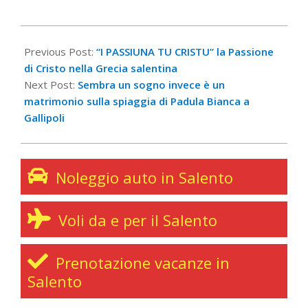
2016-
03-
Previous Post:
“I PASSIUNA TU CRISTU” la Passione
10
di Cristo nella Grecia salentina
Next Post:
Sembra un sogno invece è un
matrimonio sulla spiaggia di Padula Bianca a
Gallipoli
Noleggio auto in Salento
Voli da e per il Salento
Prenotazione vacanze in
Salento