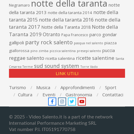
notte della taranta
notte
Negramaro
notte della
della taranta 2013
notte della taranta 2014
taranta 2015
notte della taranta 2016
notte della
taranta 2017
Notte della
Notte della Taranta 2018
Taranta 2019
Otranto
parco gondar
Papa Francesco
party rock salento
gallipoli
piazza
pasqua nel salento
puccia
giallorossa
pino zimba
pizzica salentina
presepi salento
reggae salento
ricette salentine
ricetta salentina
Santa
sud sound system
Cesarea Terme
Torre Vado
LINK UTILI
Turismo
Musica
Approfondimenti
Sport
Cultura
Eventi
Gastronomia
Contattaci
© 2025 - Video Salento.it is a part of the network
International Performance Marketing SRL
Vat number P.I. IT05191770758