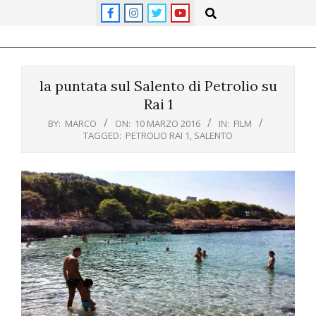
Skip
Search
to
content
Primary
Navigation
la puntata sul Salento di Petrolio su
Menu
Rai 1
BY:
MARCO
ON:
10 MARZO 2016
IN:
FILM
TAGGED:
PETROLIO RAI 1
,
SALENTO