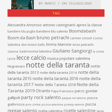
BY:
MARCO
ON:
10 LUGLIO 2026
TAG
apres la classe
Alessandra Amoroso
antonio castrignanò
Boomdabash
bandiere blu salento
bandiere blu puglia
bruno petrachi
Boom da Bash
carmen consoli
Cucina
Emma Marrone
enzo petrachi
Salentina
don tonino bello
Giuliano Sangiorgi
Gastronomia Salentina
Galatina
la zitella
lecce calcio
musica popolare salentina
Lecce
notte della taranta
notte
Negramaro
notte della
della taranta 2013
notte della taranta 2014
taranta 2015
notte della taranta 2016
notte della
taranta 2017
Notte della
Notte della Taranta 2018
Taranta 2019
Otranto
parco gondar
Papa Francesco
party rock salento
gallipoli
piazza
pasqua nel salento
puccia
giallorossa
pino zimba
pizzica salentina
presepi salento
reggae salento
ricette salentine
ricetta salentina
Santa