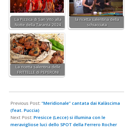
La Pizzica di San Vito alla
la ricetta salentina della
Notte della Taranta 2024
schiacciata
La ricetta salentina delle
FRITTELLE di PEPERONI
2017-
11-
Previous Post:
“Meridionale” cantata dai Kalàscima
21
(feat. Puccia)
Next Post:
Presicce (Lecce) si illumina con le
meravigliose luci dello SPOT della Ferrero Rocher