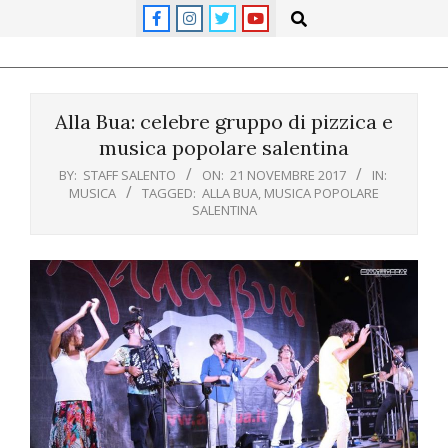
Skip
Search
to
content
Primary
Navigation
Alla Bua: celebre gruppo di pizzica e
Menu
musica popolare salentina
BY:
STAFF SALENTO
ON:
21 NOVEMBRE 2017
IN:
MUSICA
TAGGED:
ALLA BUA
,
MUSICA POPOLARE
SALENTINA