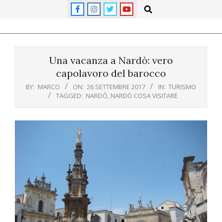
Skip
Search
to
content
Primary
Navigation
Una vacanza a Nardò: vero
Menu
capolavoro del barocco
BY:
MARCO
ON:
26 SETTEMBRE 2017
IN:
TURISMO
TAGGED:
NARDÒ
,
NARDÒ COSA VISITARE