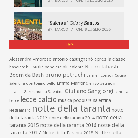
BY:
MARCO
ON:
10 LUGLIO 2026
“Salentu” Gabry Santos
BY:
MARCO
ON:
9 LUGLIO 2026
TAG
apres la classe
Alessandra Amoroso
antonio castrignanò
Boomdabash
bandiere blu salento
bandiere blu puglia
bruno petrachi
Boom da Bash
carmen consoli
Cucina
Emma Marrone
enzo petrachi
Salentina
don tonino bello
Giuliano Sangiorgi
Gastronomia Salentina
Galatina
la zitella
lecce calcio
musica popolare salentina
Lecce
notte della taranta
notte
Negramaro
notte della
della taranta 2013
notte della taranta 2014
taranta 2015
notte della taranta 2016
notte della
taranta 2017
Notte della
Notte della Taranta 2018