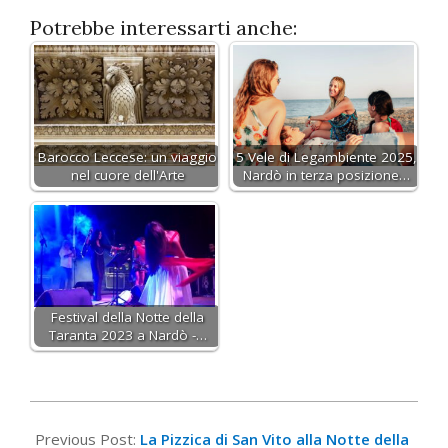
Potrebbe interessarti anche:
Barocco Leccese: un viaggio
5 Vele di Legambiente 2025,
nel cuore dell'Arte
Nardò in terza posizione…
Festival della Notte della
Taranta 2023 a Nardò -…
2017-
09-
Previous Post:
La Pizzica di San Vito alla Notte della