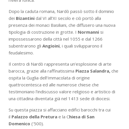
riviera Ionica.
Dopo la caduta romana, Nardò passò sotto il dominio
dei
Bizantini
dal VI all’XI secolo e ciò portò alla
presenza dei monaci Basiliani, che diffusero una nuova
tipologia di costruzione in grotte. I
Normanni
si
impossessarono della città nel 1055 e dal 1266
subentrarono gli
Angioini
, i quali svilupparono il
feudalesimo.
Il centro di Nardò rappresenta un’esplosione di arte
barocca, grazie alla raffinatissima
Piazza Salandra,
che
ospita la Guglia dell’Immacolata di origine
quattrocentesca ed alle numerose chiese che
testimoniano l’indiscusso valore religioso e artistico di
una cittadina diventata già nel 1413 sede di diocesi.
Su questa piazza si affacciano edifici barocchi tra cui
il
Palazzo della Pretura
e la C
hiesa di San
Domenico
(‘500).