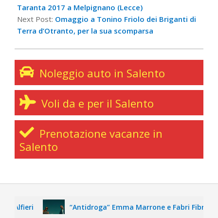
26
Taranta 2017 a Melpignano (Lecce)
Next Post:
Omaggio a Tonino Friolo dei Briganti di
Terra d’Otranto, per la sua scomparsa
Noleggio auto in Salento
Voli da e per il Salento
Prenotazione vacanze in
Salento
fieri
“Antidroga” Emma Marrone e Fabri Fibra