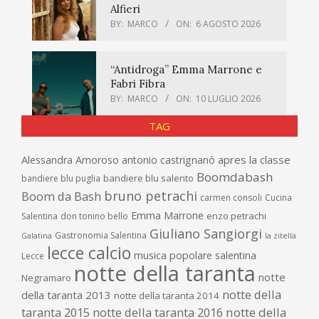
Alfieri
BY:
MARCO
ON:
6 AGOSTO 2026
“Antidroga” Emma Marrone e
Fabri Fibra
BY:
MARCO
ON:
10 LUGLIO 2026
TAG
apres la classe
Alessandra Amoroso
antonio castrignanò
Boomdabash
bandiere blu salento
bandiere blu puglia
bruno petrachi
Boom da Bash
carmen consoli
Cucina
Emma Marrone
enzo petrachi
Salentina
don tonino bello
Giuliano Sangiorgi
Gastronomia Salentina
Galatina
la zitella
lecce calcio
musica popolare salentina
Lecce
notte della taranta
notte
Negramaro
notte della
della taranta 2013
notte della taranta 2014
taranta 2015
notte della taranta 2016
notte della