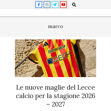
Skip
Search
to
content
Primary
Navigation
marco
Menu
Le nuove maglie del Lecce
calcio per la stagione 2026
– 2027