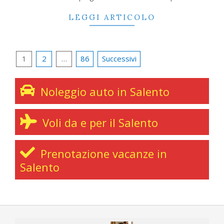
LEGGI ARTICOLO
Navigazione
1
2
…
86
Successivi
articoli
Noleggio auto in Salento
Voli da e per il Salento
Prenotazione vacanze in
Salento