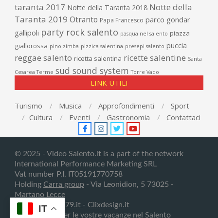
taranta 2017
Notte della
Notte della Taranta 2018
Taranta 2019
Otranto
parco gondar
Papa Francesco
party rock salento
gallipoli
piazza
pasqua nel salento
puccia
giallorossa
pino zimba
pizzica salentina
presepi salento
reggae salento
ricette salentine
ricetta salentina
Santa
sud sound system
Cesarea Terme
Torre Vado
LINK UTILI
Turismo
Musica
Approfondimenti
Sport
Cultura
Eventi
Gastronomia
Contattaci
© 2025 - Video Salento.it is a part of the network
International Performance Marketing SRL
Vat number P.I. IT05191770758
Holding
Carra group
- Via Leonidion, 5 73025 -
Martano
Lecce
Creativedesign79.it
-
Clixdesign.it
IT
Contattateci per le vostre
vacanze nel Salento