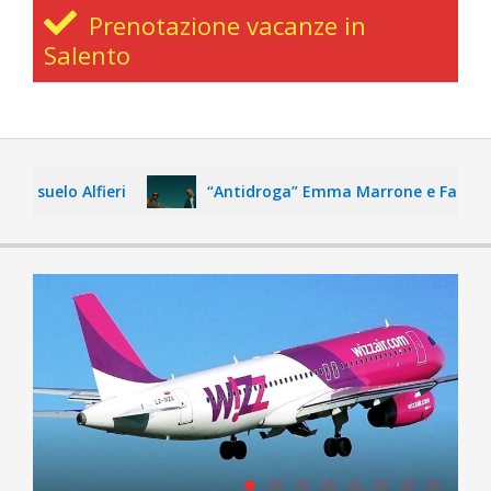
Prenotazione vacanze in
Salento
Consuelo Alfieri
“Antidroga” Emma Marrone e Fabri Fib