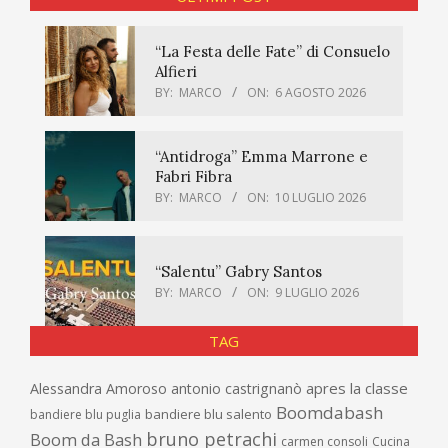
“La Festa delle Fate” di Consuelo
Alfieri
BY:
MARCO
ON:
6 AGOSTO 2026
“Antidroga” Emma Marrone e
Fabri Fibra
BY:
MARCO
ON:
10 LUGLIO 2026
“Salentu” Gabry Santos
BY:
MARCO
ON:
9 LUGLIO 2026
TAG
apres la classe
Alessandra Amoroso
antonio castrignanò
Boomdabash
bandiere blu salento
bandiere blu puglia
bruno petrachi
Boom da Bash
carmen consoli
Cucina