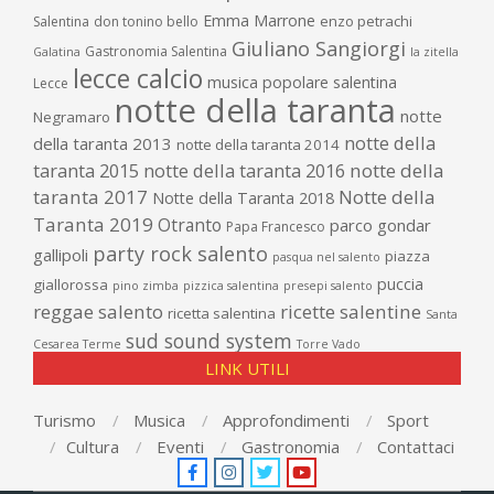
Emma Marrone
enzo petrachi
Salentina
don tonino bello
Giuliano Sangiorgi
Gastronomia Salentina
Galatina
la zitella
lecce calcio
musica popolare salentina
Lecce
notte della taranta
notte
Negramaro
notte della
della taranta 2013
notte della taranta 2014
taranta 2015
notte della taranta 2016
notte della
taranta 2017
Notte della
Notte della Taranta 2018
Taranta 2019
Otranto
parco gondar
Papa Francesco
party rock salento
gallipoli
piazza
pasqua nel salento
puccia
giallorossa
pino zimba
pizzica salentina
presepi salento
reggae salento
ricette salentine
ricetta salentina
Santa
sud sound system
Cesarea Terme
Torre Vado
LINK UTILI
Turismo
Musica
Approfondimenti
Sport
Cultura
Eventi
Gastronomia
Contattaci