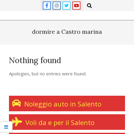
Skip
Search
to
content
Primary
Navigation
dormire a Castro marina
Menu
Nothing found
Apologies, but no entries were found.
Noleggio auto in Salento
Voli da e per il Salento