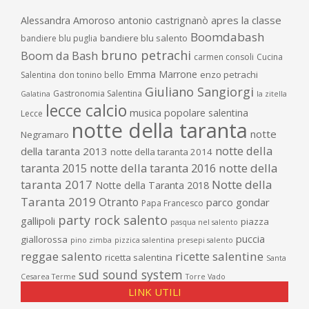
apres la classe
Alessandra Amoroso
antonio castrignanò
Boomdabash
bandiere blu salento
bandiere blu puglia
bruno petrachi
Boom da Bash
carmen consoli
Cucina
Emma Marrone
enzo petrachi
Salentina
don tonino bello
Giuliano Sangiorgi
Gastronomia Salentina
Galatina
la zitella
lecce calcio
musica popolare salentina
Lecce
notte della taranta
notte
Negramaro
notte della
della taranta 2013
notte della taranta 2014
taranta 2015
notte della taranta 2016
notte della
taranta 2017
Notte della
Notte della Taranta 2018
Taranta 2019
Otranto
parco gondar
Papa Francesco
party rock salento
gallipoli
piazza
pasqua nel salento
puccia
giallorossa
pino zimba
pizzica salentina
presepi salento
reggae salento
ricette salentine
ricetta salentina
Santa
sud sound system
Cesarea Terme
Torre Vado
LINK UTILI