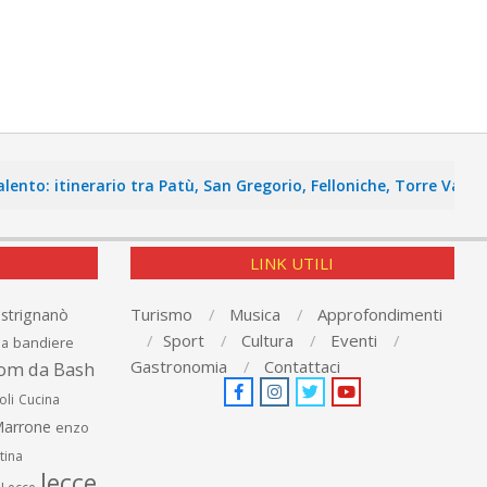
o: itinerario tra Patù, San Gregorio, Felloniche, Torre Vado e P
LINK UTILI
Turismo
Musica
Approfondimenti
astrignanò
Sport
Cultura
Eventi
bandiere
ia
Gastronomia
Contattaci
om da Bash
oli
Cucina
arrone
enzo
tina
lecce