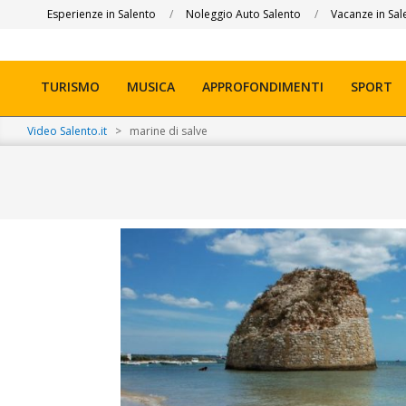
Skip
Esperienze in Salento
Noleggio Auto Salento
Vacanze in Sal
to
content
TURISMO
MUSICA
APPROFONDIMENTI
SPORT
Primary
Navigation
Video Salento.it
>
marine di salve
Menu