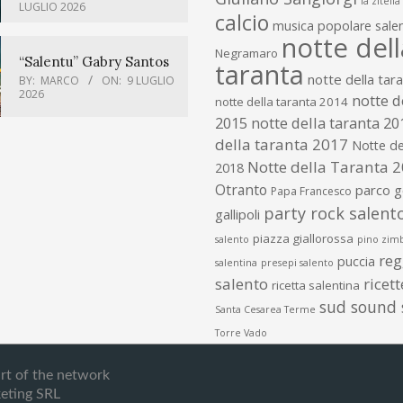
la zitella
LUGLIO 2026
calcio
musica popolare salen
notte dell
Negramaro
“Salentu” Gabry Santos
taranta
notte della tar
BY:
MARCO
ON:
9 LUGLIO
2026
notte d
notte della taranta 2014
2015
notte della taranta 20
della taranta 2017
Notte de
Notte della Taranta 
2018
Otranto
parco 
Papa Francesco
party rock salent
gallipoli
piazza giallorossa
salento
pino zim
re
puccia
salentina
presepi salento
salento
ricet
ricetta salentina
sud sound
Santa Cesarea Terme
Torre Vado
art of the network
eting SRL