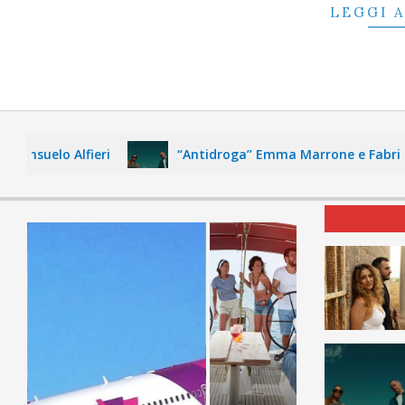
LEGGI 
onsuelo Alfieri
“Antidroga” Emma Marrone e Fabri Fibr