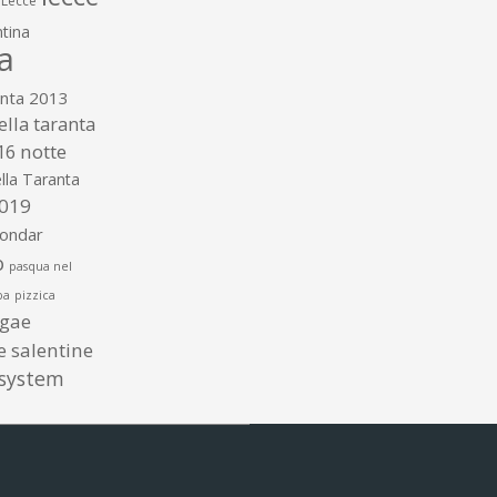
Lecce
tina
a
anta 2013
ella taranta
16
notte
lla Taranta
2019
gondar
o
pasqua nel
ba
pizzica
ggae
te salentine
 system