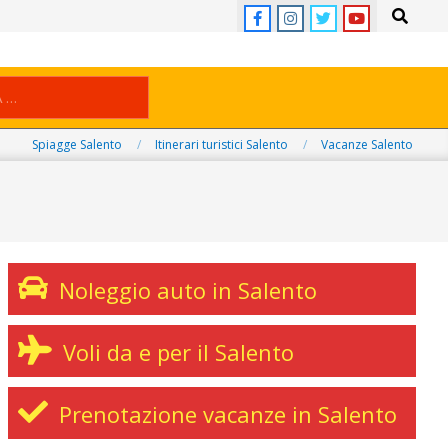
Search
Spiagge Salento
Itinerari turistici Salento
Vacanze Salento
Noleggio auto in Salento
Voli da e per il Salento
Prenotazione vacanze in Salento