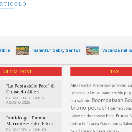
ARTICOLO
a
“Salentu” Gabry Santos
Vacanza nel Salent
ULTIMI POST
TAG
Alessandra Amoroso
antonio c
“La Festa delle Fate” di
Consuelo Alfieri
apres la classe
bandiere blu pugl
BY:
MARCO
ON:
6
Boomdabash
Bo
blu salento
AGOSTO 2026
bruno petrachi
carmen cons
Emma M
Salentina
don tonino bello
“Antidroga” Emma
Marrone e Fabri Fibra
petrachi
Gastronomia Salen
Galatina
BY:
MARCO
ON:
10
Giuliano Sangiorgi