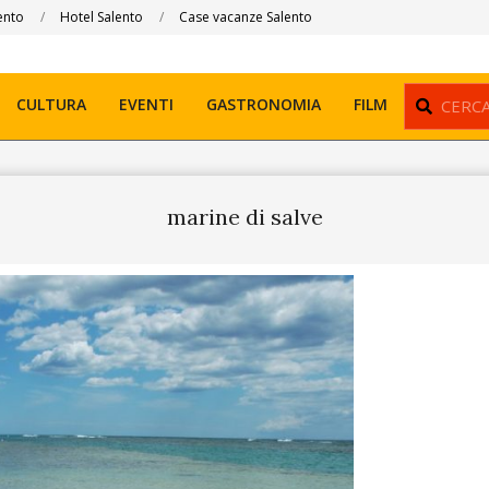
ento
Hotel Salento
Case vacanze Salento
Search
CULTURA
EVENTI
GASTRONOMIA
FILM
marine di salve