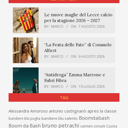
Le nuove maglie del Lecce calcio
per la stagione 2026 – 2027
BY:
MARCO
ON:
7 AGOSTO 2026
“La Festa delle Fate” di Consuelo
Alfieri
BY:
MARCO
ON:
6 AGOSTO 2026
“Antidroga” Emma Marrone e
Fabri Fibra
BY:
MARCO
ON:
10 LUGLIO 2026
TAG
apres la classe
Alessandra Amoroso
antonio castrignanò
Boomdabash
bandiere blu salento
bandiere blu puglia
bruno petrachi
Boom da Bash
carmen consoli
Cucina