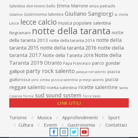
Emma Marrone
enzo petrachi
Salentina
don tonino bello
Giuliano Sangiorgi
Gastronomia Salentina
Galatina
la zitella
lecce calcio
musica popolare salentina
Lecce
notte della taranta
notte
Negramaro
notte della
della taranta 2013
notte della taranta 2014
taranta 2015
notte della taranta 2016
notte della
taranta 2017
Notte della
Notte della Taranta 2018
Taranta 2019
Otranto
parco gondar
Papa Francesco
party rock salento
gallipoli
piazza
pasqua nel salento
puccia
giallorossa
pino zimba
pizzica salentina
presepi salento
reggae salento
ricette salentine
ricetta salentina
Santa
sud sound system
Cesarea Terme
Torre Vado
LINK UTILI
Turismo
Musica
Approfondimenti
Sport
Cultura
Eventi
Gastronomia
Contattaci