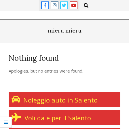
Skip
Search
to
content
Primary
Navigation
mieru mieru
Menu
Nothing found
Apologies, but no entries were found.
Noleggio auto in Salento
Voli da e per il Salento