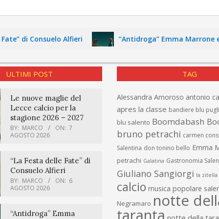
te” di Consuelo Alfieri
“Antidroga” Emma Marrone e Fab
ULTIMI POST
TAG
Alessandra Amoroso
antonio c
Le nuove maglie del
Lecce calcio per la
apres la classe
bandiere blu pugl
stagione 2026 – 2027
Boomdabash
Bo
blu salento
BY:
MARCO
ON:
7
bruno petrachi
AGOSTO 2026
carmen cons
Emma M
Salentina
don tonino bello
“La Festa delle Fate” di
petrachi
Gastronomia Salen
Galatina
Consuelo Alfieri
Giuliano Sangiorgi
la zitella
BY:
MARCO
ON:
6
calcio
AGOSTO 2026
musica popolare salen
notte dell
Negramaro
taranta
“Antidroga” Emma
notte della tar