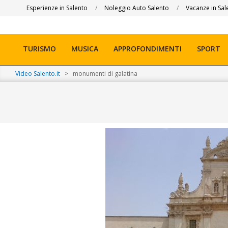
Skip
Esperienze in Salento
Noleggio Auto Salento
Vacanze in Sal
to
content
TURISMO
MUSICA
APPROFONDIMENTI
SPORT
Primary
Navigation
Video Salento.it
>
monumenti di galatina
Menu