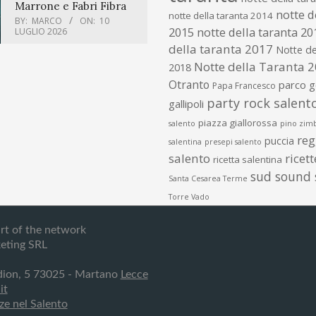
Marrone e Fabri Fibra
notte d
notte della taranta 2014
BY:
MARCO
ON:
10
2015
notte della taranta 20
LUGLIO 2026
della taranta 2017
Notte de
Notte della Taranta 
2018
Otranto
parco 
Papa Francesco
party rock salent
gallipoli
piazza giallorossa
salento
pino zim
re
puccia
salentina
presepi salento
salento
ricet
ricetta salentina
sud sound
Santa Cesarea Terme
Torre Vado
art of the network
eting SRL
dion, 5 73025 - Martano
Lecce
it
ze nel Salento