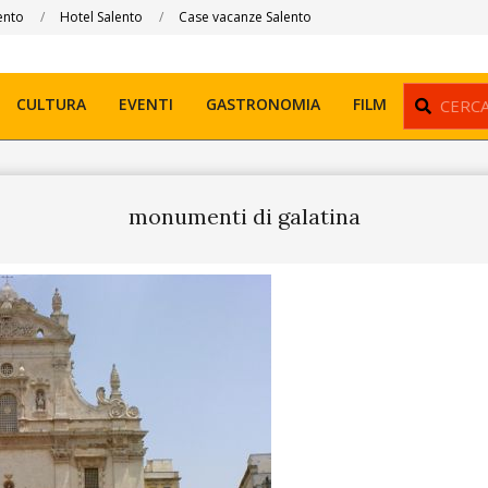
ento
Hotel Salento
Case vacanze Salento
Search
CULTURA
EVENTI
GASTRONOMIA
FILM
monumenti di galatina