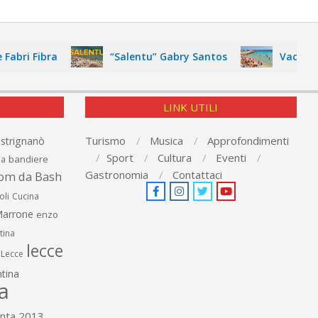
ri Fibra
“Salentu” Gabry Santos
Vacanza nel
LINK UTILI
Turismo
Musica
Approfondimenti
astrignanò
Sport
Cultura
Eventi
bandiere
ia
Gastronomia
Contattaci
om da Bash
oli
Cucina
arrone
enzo
tina
lecce
Lecce
tina
a
anta 2013