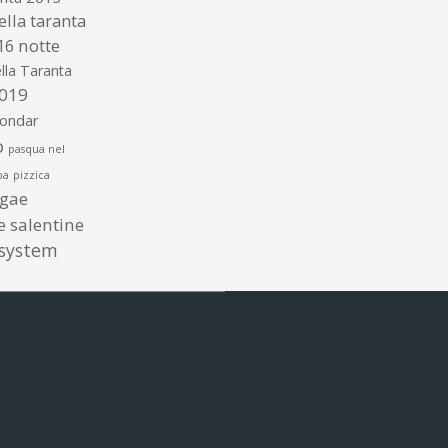
ella taranta
16
notte
lla Taranta
2019
gondar
o
pasqua nel
ba
pizzica
ggae
te salentine
 system