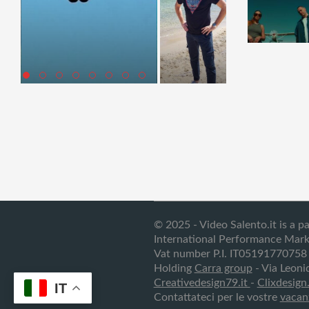
© 2025 - Video Salento.it is a p
International Performance Mark
Vat number P.I. IT05191770758
Holding
Carra group
- Via Leoni
Creativedesign79.it
-
Clixdesign.
IT
Contattateci per le vostre
vacan