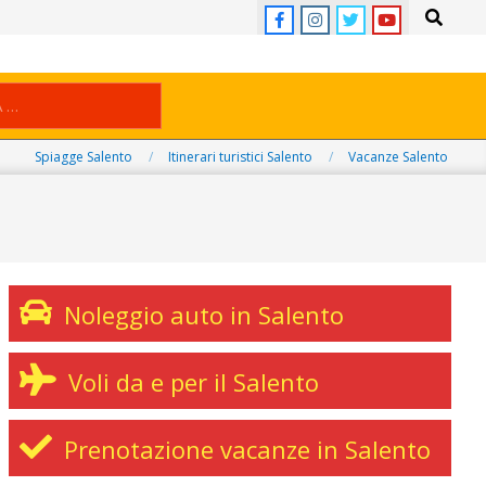
Search
Spiagge Salento
Itinerari turistici Salento
Vacanze Salento
Noleggio auto in Salento
Voli da e per il Salento
Prenotazione vacanze in Salento