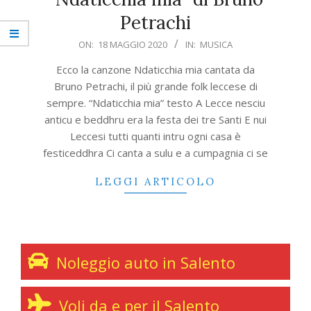
Petrachi
2020-
ON:
18 MAGGIO 2020
IN:
MUSICA
05-
Ecco la canzone Ndaticchia mia cantata da
18
Bruno Petrachi, il più grande folk leccese di
sempre. “Ndaticchia mia” testo A Lecce nesciu
anticu e beddhru era la festa dei tre Santi E nui
Leccesi tutti quanti intru ogni casa è
festiceddhra Ci canta a sulu e a cumpagnia ci se
LEGGI ARTICOLO
Noleggio auto in Salento
Voli da e per il Salento