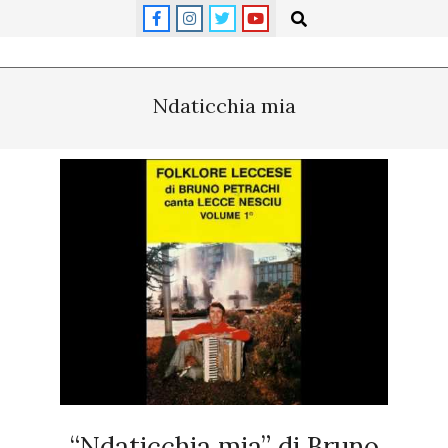
Skip
Search
to
content
Primary
Navigation
Ndaticchia mia
Menu
“Ndaticchia mia” di Bruno