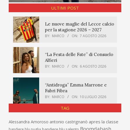
ULTIMI POST
Le nuove maglie del Lecce calcio
per la stagione 2026 – 2027
BY:
MARCO
ON:
7 AGOSTO 2026
“La Festa delle Fate” di Consuelo
Alfieri
BY:
MARCO
ON:
6 AGOSTO 2026
“Antidroga” Emma Marrone e
Fabri Fibra
BY:
MARCO
ON:
10 LUGLIO 2026
TAG
apres la classe
Alessandra Amoroso
antonio castrignanò
Boomdabash
bandiere blu salento
bandiere blu puglia