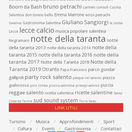
bruno petrachi
Boom da Bash
carmen consoli
Cucina
Emma Marrone
enzo petrachi
Salentina
don tonino bello
Giuliano Sangiorgi
Gastronomia Salentina
Galatina
la zitella
lecce calcio
musica popolare salentina
Lecce
notte della taranta
notte
Negramaro
notte della
della taranta 2013
notte della taranta 2014
taranta 2015
notte della taranta 2016
notte della
taranta 2017
Notte della
Notte della Taranta 2018
Taranta 2019
Otranto
parco gondar
Papa Francesco
party rock salento
gallipoli
piazza
pasqua nel salento
puccia
giallorossa
pino zimba
pizzica salentina
presepi salento
reggae salento
ricette salentine
ricetta salentina
Santa
sud sound system
Cesarea Terme
Torre Vado
LINK UTILI
Turismo
Musica
Approfondimenti
Sport
Cultura
Eventi
Gastronomia
Contattaci