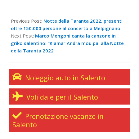
2022-
08-
Previous Post:
Notte della Taranta 2022, presenti
29
oltre 150.000 persone al concerto a Melpignano
Next Post:
Marco Mengoni canta la canzone in
griko salentino: “Klama” Andra mou pai alla Notte
della Taranta 2022
Noleggio auto in Salento
Voli da e per il Salento
Prenotazione vacanze in
Salento