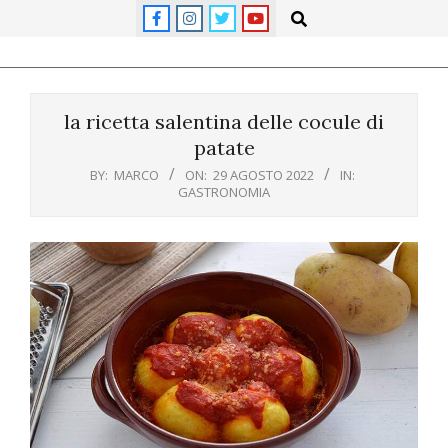
Skip
Search
to
content
Primary
Navigation
la ricetta salentina delle cocule di
Menu
patate
BY:
MARCO
ON:
29 AGOSTO 2022
IN:
GASTRONOMIA