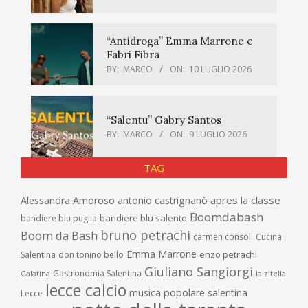
“Antidroga” Emma Marrone e
Fabri Fibra
BY:
MARCO
ON:
10 LUGLIO 2026
“Salentu” Gabry Santos
BY:
MARCO
ON:
9 LUGLIO 2026
TAG
apres la classe
Alessandra Amoroso
antonio castrignanò
Boomdabash
bandiere blu salento
bandiere blu puglia
bruno petrachi
Boom da Bash
carmen consoli
Cucina
Emma Marrone
enzo petrachi
Salentina
don tonino bello
Giuliano Sangiorgi
Gastronomia Salentina
Galatina
la zitella
lecce calcio
musica popolare salentina
Lecce