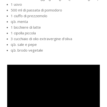
1
uovo
500
ml di
passata di pomodoro
1
ciuffo di
prezzemolo
q.b.
menta
1
bicchiere di
latte
1
cipolla
piccola
3
cucchiaio di
olio extravergine d’oliva
q.b.
sale e pepe
q.b.
brodo vegetale