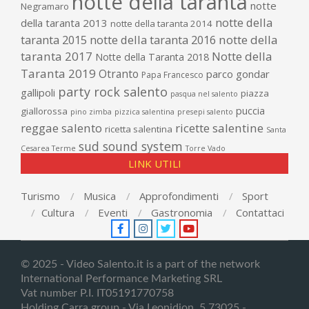
notte della taranta
notte
Negramaro
notte della
della taranta 2013
notte della taranta 2014
taranta 2015
notte della taranta 2016
notte della
taranta 2017
Notte della
Notte della Taranta 2018
Taranta 2019
Otranto
parco gondar
Papa Francesco
party rock salento
gallipoli
piazza
pasqua nel salento
puccia
giallorossa
pino zimba
pizzica salentina
presepi salento
reggae salento
ricette salentine
ricetta salentina
Santa
sud sound system
Cesarea Terme
Torre Vado
LINK UTILI
Turismo
Musica
Approfondimenti
Sport
Cultura
Eventi
Gastronomia
Contattaci
© 2025 - Video Salento.it is a part of the network
International Performance Marketing SRL
Vat number P.I. IT05191770758
Holding
Carra group
- Via Leonidion, 5 73025 -