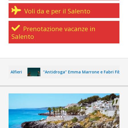
Voli da e per il Salento
Prenotazione vacanze in
Salento
Alfieri
“Antidroga” Emma Marrone e Fabri Fibra