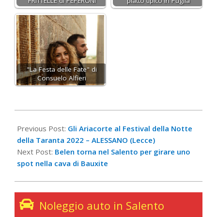
FRITTELLE di PEPERONI
piatto tipico in Puglia
"La Festa delle Fate" di
Consuelo Alfieri
2022-
10-
Previous Post:
Gli Ariacorte al Festival della Notte
30
della Taranta 2022 – ALESSANO (Lecce)
Next Post:
Belen torna nel Salento per girare uno
spot nella cava di Bauxite
Noleggio auto in Salento