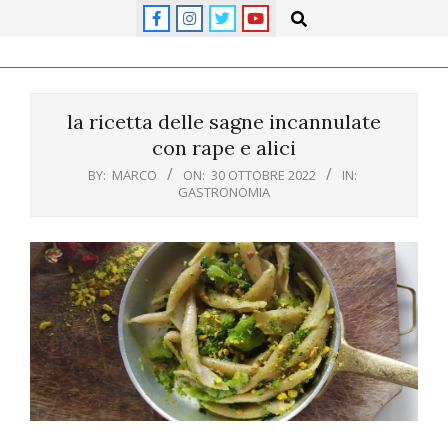
Skip
Search
to
content
Primary
Navigation
la ricetta delle sagne incannulate
Menu
con rape e alici
BY:
MARCO
ON:
30 OTTOBRE 2022
IN:
GASTRONOMIA