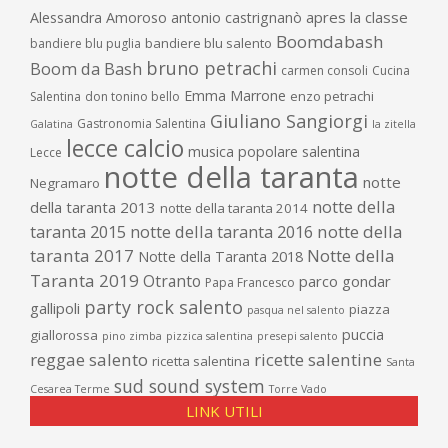
apres la classe
Alessandra Amoroso
antonio castrignanò
Boomdabash
bandiere blu salento
bandiere blu puglia
bruno petrachi
Boom da Bash
carmen consoli
Cucina
Emma Marrone
enzo petrachi
Salentina
don tonino bello
Giuliano Sangiorgi
Gastronomia Salentina
Galatina
la zitella
lecce calcio
musica popolare salentina
Lecce
notte della taranta
notte
Negramaro
notte della
della taranta 2013
notte della taranta 2014
taranta 2015
notte della taranta 2016
notte della
taranta 2017
Notte della
Notte della Taranta 2018
Taranta 2019
Otranto
parco gondar
Papa Francesco
party rock salento
gallipoli
piazza
pasqua nel salento
puccia
giallorossa
pino zimba
pizzica salentina
presepi salento
reggae salento
ricette salentine
ricetta salentina
Santa
sud sound system
Cesarea Terme
Torre Vado
LINK UTILI