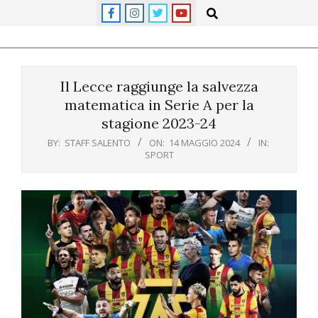
Skip
Search
to
content
Primary
Navigation
Il Lecce raggiunge la salvezza
Menu
matematica in Serie A per la
stagione 2023-24
BY:
STAFF SALENTO
ON:
14 MAGGIO 2024
IN:
SPORT