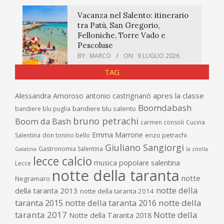
Vacanza nel Salento: itinerario
tra Patù, San Gregorio,
Felloniche, Torre Vado e
Pescoluse
BY:
MARCO
ON:
9 LUGLIO 2026
TAG
apres la classe
Alessandra Amoroso
antonio castrignanò
Boomdabash
bandiere blu salento
bandiere blu puglia
bruno petrachi
Boom da Bash
carmen consoli
Cucina
Emma Marrone
enzo petrachi
Salentina
don tonino bello
Giuliano Sangiorgi
Gastronomia Salentina
Galatina
la zitella
lecce calcio
musica popolare salentina
Lecce
notte della taranta
notte
Negramaro
notte della
della taranta 2013
notte della taranta 2014
taranta 2015
notte della taranta 2016
notte della
taranta 2017
Notte della
Notte della Taranta 2018