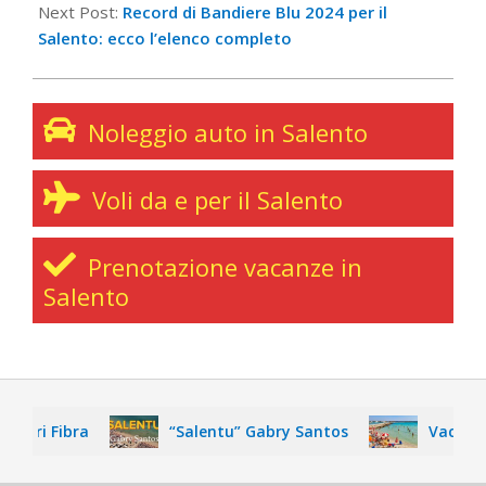
Next Post:
Record di Bandiere Blu 2024 per il
Salento: ecco l’elenco completo
Noleggio auto in Salento
Voli da e per il Salento
Prenotazione vacanze in
Salento
ri Fibra
“Salentu” Gabry Santos
Vacanza nel