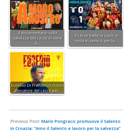
il documentario sulla
il Lecce batte la Lazio e
salvezza del Lecce in serie
resta in serie A per la…
A…
Eusebio Di Francesco nuovo
allenatore del Lecce per…
2024-
05-
Previous Post:
Marin Pongracic promuove il Salento
14
in Croazia: “Amo il Salento e lavoro per la salvezza”