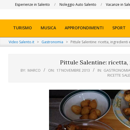
Skip
Esperienze in Salento
Noleggio Auto Salento
Vacanze in Sal
to
content
TURISMO
MUSICA
APPROFONDIMENTI
SPORT
Primary
Navigation
Video Salento.it
>
Gastronomia
>
Pittule Salentine: ricetta, ingredient
Menu
Pittule Salentine: ricetta
BY:
MARCO
ON:
17 NOVEMBRE 2013
IN:
GASTRONOMI
RICETTE SAL