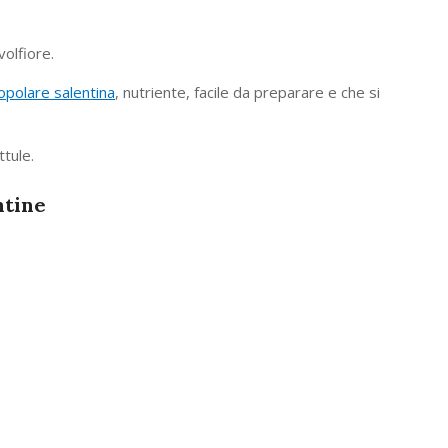
olfiore.
polare salentina
, nutriente, facile da preparare e che si
ttule.
ntine