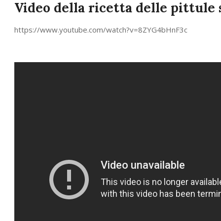
Video della ricetta delle pittule
https://www.youtube.com/watch?v=8ZYG4bHnF3c