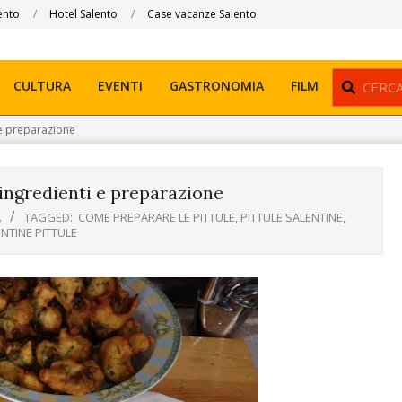
ento
Hotel Salento
Case vacanze Salento
Search
CULTURA
EVENTI
GASTRONOMIA
FILM
i e preparazione
, ingredienti e preparazione
A
TAGGED:
COME PREPARARE LE PITTULE
,
PITTULE SALENTINE
,
ENTINE PITTULE