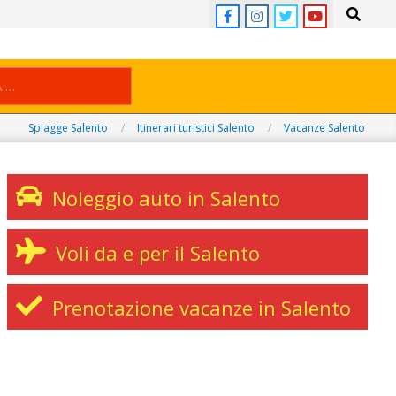
Search
Spiagge Salento
Itinerari turistici Salento
Vacanze Salento
Noleggio auto in Salento
Voli da e per il Salento
Prenotazione vacanze in Salento