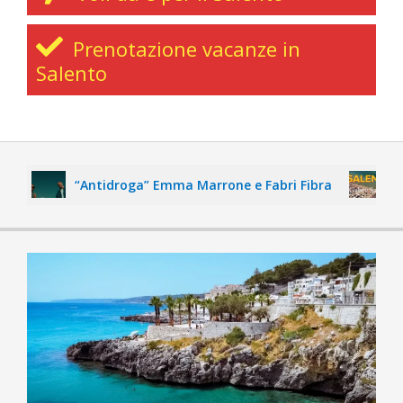
Prenotazione vacanze in
Salento
“Antidroga” Emma Marrone e Fabri Fibra
“Salen