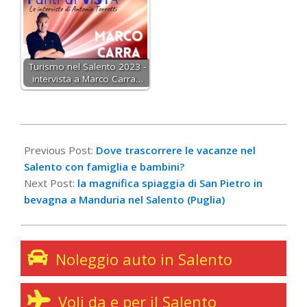
Turismo nel Salento 2023 -
intervista a Marco Carra…
2016-
06-
Previous Post:
Dove trascorrere le vacanze nel
01
Salento con famiglia e bambini?
Next Post:
la magnifica spiaggia di San Pietro in
bevagna a Manduria nel Salento (Puglia)
Noleggio auto in Salento
Voli da e per il Salento