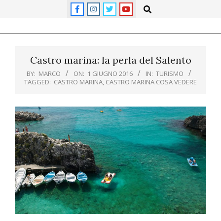
Skip
Search
to
content
Primary
Navigation
Castro marina: la perla del Salento
Menu
BY:
MARCO
ON:
1 GIUGNO 2016
IN:
TURISMO
TAGGED:
CASTRO MARINA
,
CASTRO MARINA COSA VEDERE