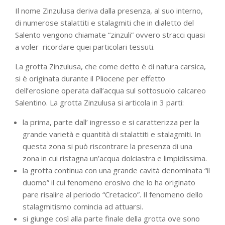
Il nome Zinzulusa deriva dalla presenza, al suo interno,
di numerose stalattiti e stalagmiti che in dialetto del
Salento vengono chiamate “zinzuli” ovvero stracci quasi
a voler ricordare quei particolari tessuti.
La grotta Zinzulusa, che come detto è di natura carsica,
si è originata durante il Pliocene per effetto
dell’erosione operata dall’acqua sul sottosuolo calcareo
Salentino. La grotta Zinzulusa si articola in 3 parti:
la prima, parte dall’ ingresso e si caratterizza per la
grande varietà e quantità di stalattiti e stalagmiti. In
questa zona si può riscontrare la presenza di una
zona in cui ristagna un’acqua dolciastra e limpidissima.
la grotta continua con una grande cavità denominata “il
duomo” il cui fenomeno erosivo che lo ha originato
pare risalire al periodo “Cretacico”. Il fenomeno dello
stalagmitismo comincia ad attuarsi.
si giunge così alla parte finale della grotta ove sono