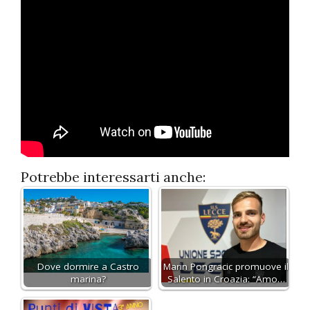
Potrebbe interessarti anche:
Dove dormire a Castro
Marin Pongracic promuove il
marina?
Salento in Croazia: “Amo…