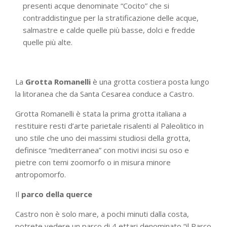
presenti acque denominate “Cocito” che si
contraddistingue per la stratificazione delle acque,
salmastre e calde quelle più basse, dolci e fredde
quelle più alte.
La
Grotta Romanelli
è una grotta costiera posta lungo
la litoranea che da Santa Cesarea conduce a Castro.
Grotta Romanelli è stata la prima grotta italiana a
restituire resti d’arte parietale risalenti al Paleolitico in
uno stile che uno dei massimi studiosi della grotta,
definisce “mediterranea” con motivi incisi su oso e
pietre con temi zoomorfo o in misura minore
antropomorfo.
Il
parco della querce
Castro non è solo mare, a pochi minuti dalla costa,
potrete vedere un parco di 4 ettari denominato “il Parco