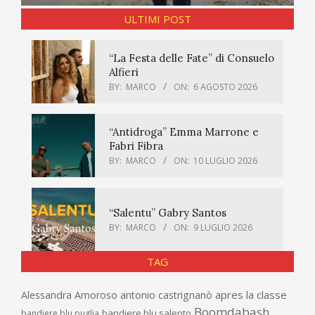
ULTIMI POST
“La Festa delle Fate” di Consuelo
Alfieri
BY:
MARCO
ON:
6 AGOSTO 2026
“Antidroga” Emma Marrone e
Fabri Fibra
BY:
MARCO
ON:
10 LUGLIO 2026
“Salentu” Gabry Santos
BY:
MARCO
ON:
9 LUGLIO 2026
TAG
apres la classe
Alessandra Amoroso
antonio castrignanò
Boomdabash
bandiere blu salento
bandiere blu puglia