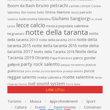
bruno petrachi
Boom da Bash
carmen consoli
Cucina
Emma Marrone
enzo petrachi
Salentina
don tonino bello
Giuliano Sangiorgi
Gastronomia Salentina
Galatina
la zitella
lecce calcio
musica popolare salentina
Lecce
notte della taranta
notte
Negramaro
notte della
della taranta 2013
notte della taranta 2014
taranta 2015
notte della taranta 2016
notte della
taranta 2017
Notte della
Notte della Taranta 2018
Taranta 2019
Otranto
parco gondar
Papa Francesco
party rock salento
gallipoli
piazza
pasqua nel salento
puccia
giallorossa
pino zimba
pizzica salentina
presepi salento
reggae salento
ricette salentine
ricetta salentina
Santa
sud sound system
Cesarea Terme
Torre Vado
LINK UTILI
Turismo
Musica
Approfondimenti
Sport
Cultura
Eventi
Gastronomia
Contattaci