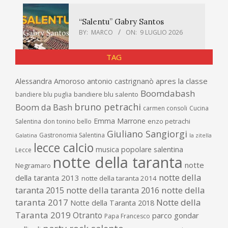
“Salentu” Gabry Santos
BY:
MARCO
ON:
9 LUGLIO 2026
TAG
apres la classe
Alessandra Amoroso
antonio castrignanò
Boomdabash
bandiere blu salento
bandiere blu puglia
bruno petrachi
Boom da Bash
carmen consoli
Cucina
Emma Marrone
enzo petrachi
Salentina
don tonino bello
Giuliano Sangiorgi
Gastronomia Salentina
Galatina
la zitella
lecce calcio
musica popolare salentina
Lecce
notte della taranta
notte
Negramaro
notte della
della taranta 2013
notte della taranta 2014
taranta 2015
notte della taranta 2016
notte della
taranta 2017
Notte della
Notte della Taranta 2018
Taranta 2019
Otranto
parco gondar
Papa Francesco