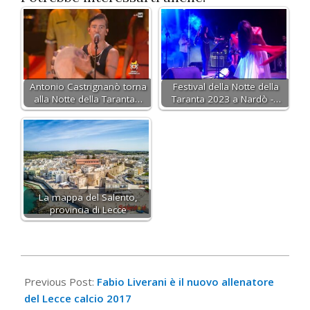
Antonio Castrignanò torna
Festival della Notte della
alla Notte della Taranta…
Taranta 2023 a Nardò -…
La mappa del Salento,
provincia di Lecce
2017-
09-
Previous Post:
Fabio Liverani è il nuovo allenatore
22
del Lecce calcio 2017