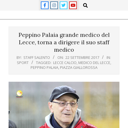
Skip
Search
to
content
Primary
Navigation
Peppino Palaia grande medico del
Menu
Lecce, torna a dirigere il suo staff
medico
BY:
STAFF SALENTO
ON:
22 SETTEMBRE 2017
IN:
SPORT
TAGGED:
LECCE CALCIO
,
MEDICO DEL LECCE
,
PEPPINO PALAIA
,
PIAZZA GIALLOROSSA