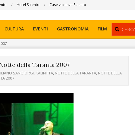
ento
Hotel Salento
Case vacanze Salento
Search
CULTURA
EVENTI
GASTRONOMIA
FILM
 2007
 Notte della Taranta 2007
ULIANO SANGIORGI
,
KALINIFTA
,
NOTTE DELLA TARANTA
,
NOTTE DELLA
TA 2007