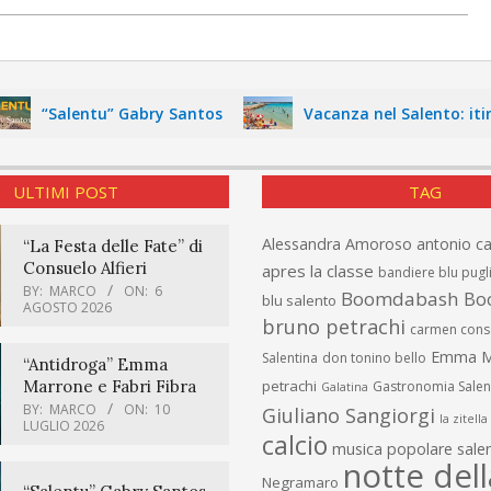
Salentu” Gabry Santos
Vacanza nel Salento: itinerario
ULTIMI POST
TAG
Alessandra Amoroso
antonio c
“La Festa delle Fate” di
Consuelo Alfieri
apres la classe
bandiere blu pugl
BY:
MARCO
ON:
6
Boomdabash
Bo
blu salento
AGOSTO 2026
bruno petrachi
carmen cons
Emma M
Salentina
don tonino bello
“Antidroga” Emma
Marrone e Fabri Fibra
petrachi
Gastronomia Salen
Galatina
BY:
MARCO
ON:
10
Giuliano Sangiorgi
la zitella
LUGLIO 2026
calcio
musica popolare salen
notte dell
Negramaro