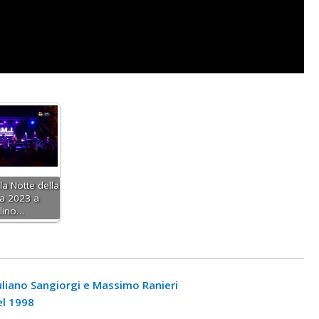
lla Notte della
ta 2023 a
llino…
iuliano Sangiorgi e Massimo Ranieri
el 1998