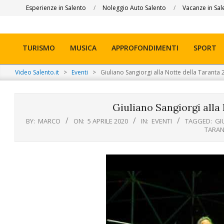
Skip
Esperienze in Salento
Noleggio Auto Salento
Vacanze in Sal
to
content
TURISMO
MUSICA
APPROFONDIMENTI
SPORT
Primary
Navigation
Video Salento.it
>
Eventi
>
Giuliano Sangiorgi alla Notte della Taranta
Menu
Giuliano Sangiorgi alla
BY:
MARCO
ON:
5 APRILE 2020
IN:
EVENTI
TAGGED:
GI
TARAN