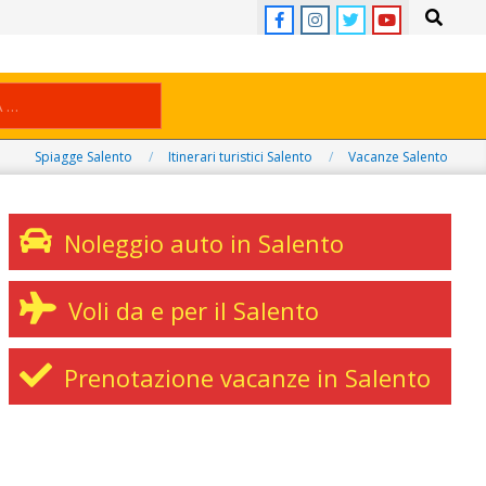
Search
Spiagge Salento
Itinerari turistici Salento
Vacanze Salento
Noleggio auto in Salento
Voli da e per il Salento
Prenotazione vacanze in Salento