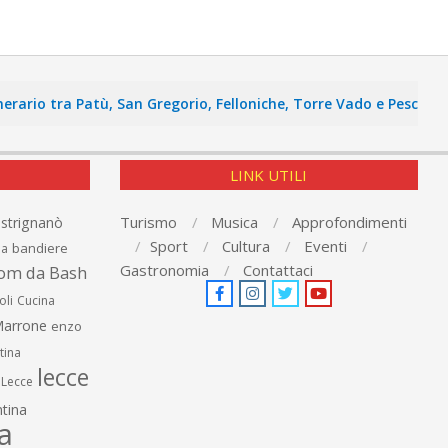
 tra Patù, San Gregorio, Felloniche, Torre Vado e Pescoluse
LINK UTILI
Turismo
Musica
Approfondimenti
astrignanò
Sport
Cultura
Eventi
bandiere
ia
Gastronomia
Contattaci
om da Bash
oli
Cucina
arrone
enzo
tina
lecce
Lecce
tina
a