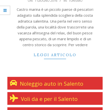
ON:
1 GIUGNO 2016
IN:
TURISMO
06-
Castro marina è un piccolo paese di pescatori
01
adagiato sulla splendida scogliera della costa
adriatica salentina. Una perla nel vero senso
della parola, una località dove trascorrete una
vacanza all’insegna del relax, del buon pesce
appena pescato, di un mare limpido e di un
centro storico da scoprire. Per vedere
LEGGI ARTICOLO
Noleggio auto in Salento
Voli da e per il Salento