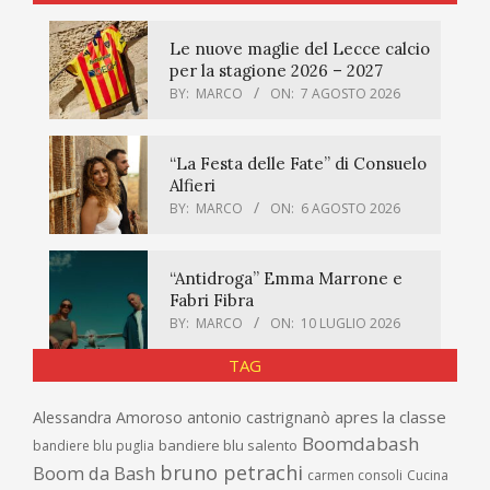
Le nuove maglie del Lecce calcio
per la stagione 2026 – 2027
BY:
MARCO
ON:
7 AGOSTO 2026
“La Festa delle Fate” di Consuelo
Alfieri
BY:
MARCO
ON:
6 AGOSTO 2026
“Antidroga” Emma Marrone e
Fabri Fibra
BY:
MARCO
ON:
10 LUGLIO 2026
TAG
apres la classe
Alessandra Amoroso
antonio castrignanò
Boomdabash
bandiere blu salento
bandiere blu puglia
bruno petrachi
Boom da Bash
carmen consoli
Cucina