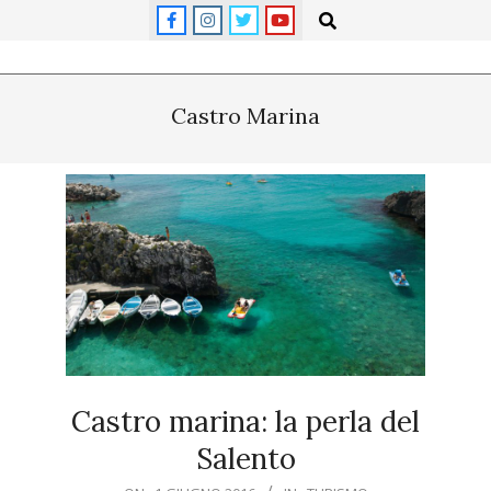
Skip
Search
to
content
Primary
Navigation
Castro Marina
Menu
Castro marina: la perla del
Salento
2016-