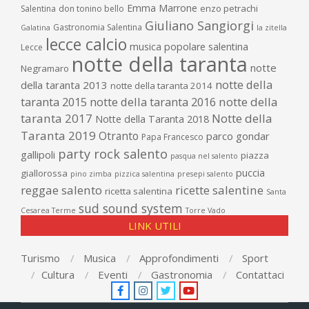
Emma Marrone
enzo petrachi
Salentina
don tonino bello
Giuliano Sangiorgi
Gastronomia Salentina
Galatina
la zitella
lecce calcio
musica popolare salentina
Lecce
notte della taranta
notte
Negramaro
notte della
della taranta 2013
notte della taranta 2014
taranta 2015
notte della taranta 2016
notte della
taranta 2017
Notte della
Notte della Taranta 2018
Taranta 2019
Otranto
parco gondar
Papa Francesco
party rock salento
gallipoli
piazza
pasqua nel salento
puccia
giallorossa
pino zimba
pizzica salentina
presepi salento
reggae salento
ricette salentine
ricetta salentina
Santa
sud sound system
Cesarea Terme
Torre Vado
LINK UTILI
Turismo
Musica
Approfondimenti
Sport
Cultura
Eventi
Gastronomia
Contattaci