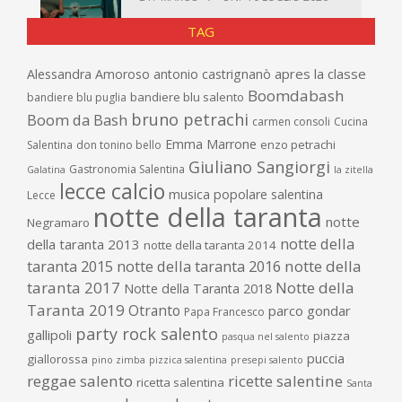
TAG
apres la classe
Alessandra Amoroso
antonio castrignanò
Boomdabash
bandiere blu salento
bandiere blu puglia
bruno petrachi
Boom da Bash
carmen consoli
Cucina
Emma Marrone
enzo petrachi
Salentina
don tonino bello
Giuliano Sangiorgi
Gastronomia Salentina
Galatina
la zitella
lecce calcio
musica popolare salentina
Lecce
notte della taranta
notte
Negramaro
notte della
della taranta 2013
notte della taranta 2014
taranta 2015
notte della taranta 2016
notte della
taranta 2017
Notte della
Notte della Taranta 2018
Taranta 2019
Otranto
parco gondar
Papa Francesco
party rock salento
gallipoli
piazza
pasqua nel salento
puccia
giallorossa
pino zimba
pizzica salentina
presepi salento
reggae salento
ricette salentine
ricetta salentina
Santa