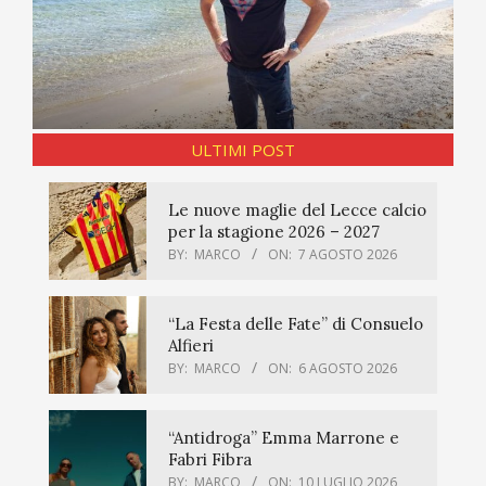
ULTIMI POST
Le nuove maglie del Lecce calcio
per la stagione 2026 – 2027
BY:
MARCO
ON:
7 AGOSTO 2026
“La Festa delle Fate” di Consuelo
Alfieri
BY:
MARCO
ON:
6 AGOSTO 2026
“Antidroga” Emma Marrone e
Fabri Fibra
BY:
MARCO
ON:
10 LUGLIO 2026