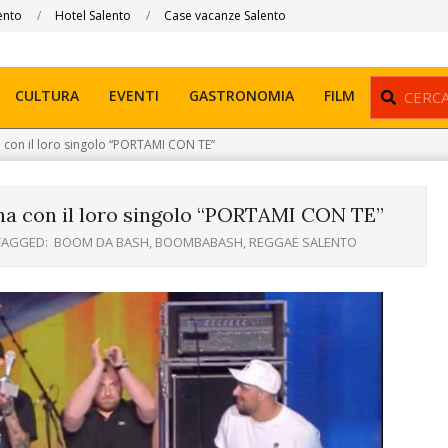
ento
Hotel Salento
Case vacanze Salento
Search
CULTURA
EVENTI
GASTRONOMIA
FILM
con il loro singolo “PORTAMI CON TE”
na con il loro singolo “PORTAMI CON TE”
TAGGED:
BOOM DA BASH
,
BOOMBABASH
,
REGGAE SALENTO