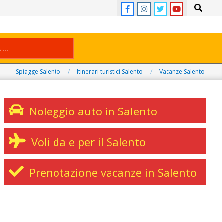
Search
Spiagge Salento
Itinerari turistici Salento
Vacanze Salento
Noleggio auto in Salento
Voli da e per il Salento
Prenotazione vacanze in Salento