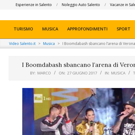
Skip
Esperienze in Salento
Noleggio Auto Salento
Vacanze in Sal
to
content
TURISMO
MUSICA
APPROFONDIMENTI
SPORT
Primary
Navigation
Video Salento.it
>
Musica
>
I Boomdabash sbancano l’arena di Verona 
Menu
I Boomdabash sbancano l’arena di Vero
BY:
MARCO
ON:
27 GIUGNO 2017
IN:
MUSICA