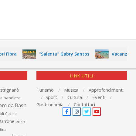
ra
“Salentu” Gabry Santos
Vacanza nel Salen
LINK UTILI
Turismo
Musica
Approfondimenti
astrignanò
Sport
Cultura
Eventi
bandiere
ia
Gastronomia
Contattaci
om da Bash
oli
Cucina
arrone
enzo
tina