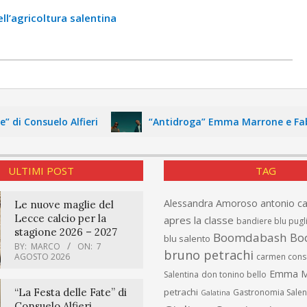
ell’agricoltura salentina
Consuelo Alfieri
“Antidroga” Emma Marrone e Fabri Fib
ULTIMI POST
TAG
Alessandra Amoroso
antonio c
Le nuove maglie del
Lecce calcio per la
apres la classe
bandiere blu pugl
stagione 2026 – 2027
Boomdabash
Bo
blu salento
BY:
MARCO
ON:
7
bruno petrachi
AGOSTO 2026
carmen cons
Emma M
Salentina
don tonino bello
“La Festa delle Fate” di
petrachi
Gastronomia Salen
Galatina
Consuelo Alfieri