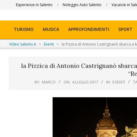
Skip
Esperienze in Salento
Noleggio Auto Salento
Vacanze in Sal
to
content
TURISMO
MUSICA
APPROFONDIMENTI
SPORT
Primary
Navigation
Video Salento.it
>
Eventi
>
la Pizzica di Antonio Castrignanò sbarca a M
Menu
la Pizzica di Antonio Castrignanò sbarca 
“Re
BY:
MARCO
ON:
4 LUGLIO 2017
IN:
EVENTI
T