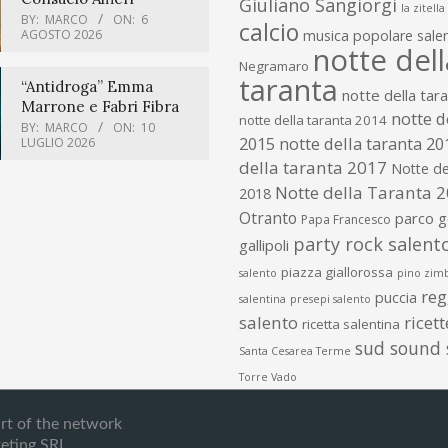
Giuliano Sangiorgi
la zitella
BY:
MARCO
ON:
6
calcio
AGOSTO 2026
musica popolare salen
notte dell
Negramaro
taranta
“Antidroga” Emma
notte della tar
Marrone e Fabri Fibra
notte d
notte della taranta 2014
BY:
MARCO
ON:
10
2015
notte della taranta 20
LUGLIO 2026
della taranta 2017
Notte de
Notte della Taranta 
2018
Otranto
parco 
Papa Francesco
party rock salent
gallipoli
piazza giallorossa
salento
pino zim
re
puccia
salentina
presepi salento
salento
ricet
ricetta salentina
sud sound
Santa Cesarea Terme
Torre Vado
art of the network
eting SRL