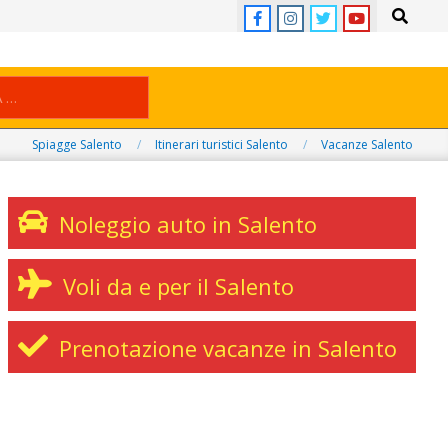
Search
Spiagge Salento
Itinerari turistici Salento
Vacanze Salento
Noleggio auto in Salento
Voli da e per il Salento
Prenotazione vacanze in Salento