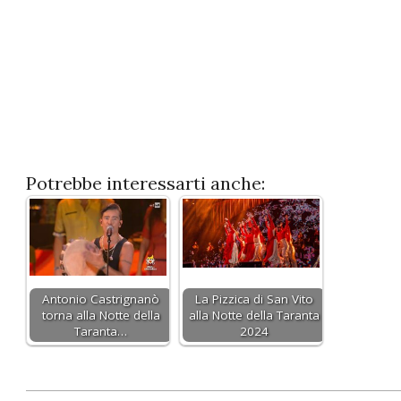
Potrebbe interessarti anche:
Antonio Castrignanò
La Pizzica di San Vito
torna alla Notte della
alla Notte della Taranta
Taranta…
2024