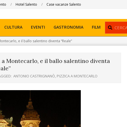
ento
Hotel Salento
Case vacanze Salento
Search
CULTURA
EVENTI
GASTRONOMIA
FILM
ontecarlo, e il ballo salentino diventa “Reale”
a Montecarlo, e il ballo salentino diventa
ale”
AGGED:
ANTONIO CASTRIGNANÒ
,
PIZZICA A MONTECARLO