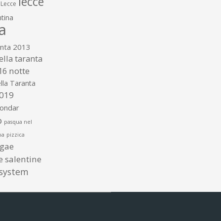
lecce
Lecce
tina
a
anta 2013
ella taranta
16
notte
lla Taranta
2019
gondar
o
pasqua nel
ba
pizzica
ggae
te salentine
 system