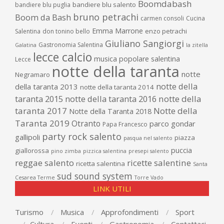
Boomdabash
bandiere blu salento
bandiere blu puglia
bruno petrachi
Boom da Bash
carmen consoli
Cucina
Emma Marrone
enzo petrachi
Salentina
don tonino bello
Giuliano Sangiorgi
Gastronomia Salentina
Galatina
la zitella
lecce calcio
musica popolare salentina
Lecce
notte della taranta
notte
Negramaro
notte della
della taranta 2013
notte della taranta 2014
taranta 2015
notte della taranta 2016
notte della
taranta 2017
Notte della
Notte della Taranta 2018
Taranta 2019
Otranto
parco gondar
Papa Francesco
party rock salento
gallipoli
piazza
pasqua nel salento
puccia
giallorossa
pino zimba
pizzica salentina
presepi salento
reggae salento
ricette salentine
ricetta salentina
Santa
sud sound system
Cesarea Terme
Torre Vado
LINK UTILI
Turismo
Musica
Approfondimenti
Sport
Cultura
Eventi
Gastronomia
Contattaci