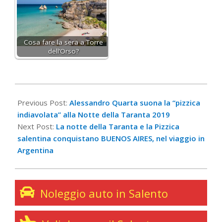
Cosa fare la sera a Torre
dell’Orso?
2019-
10-
Previous Post:
Alessandro Quarta suona la “pizzica
10
indiavolata” alla Notte della Taranta 2019
Next Post:
La notte della Taranta e la Pizzica
salentina conquistano BUENOS AIRES, nel viaggio in
Argentina
Noleggio auto in Salento