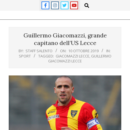
Skip
Search
to
content
Primary
Navigation
Guillermo Giacomazzi, grande
Menu
capitano dell’US Lecce
BY:
STAFF SALENTO
ON:
10 OTTOBRE 2019
IN:
SPORT
TAGGED:
GIACOMAZZI LECCE
,
GUILLERMO
GIACOMAZZI LECCE