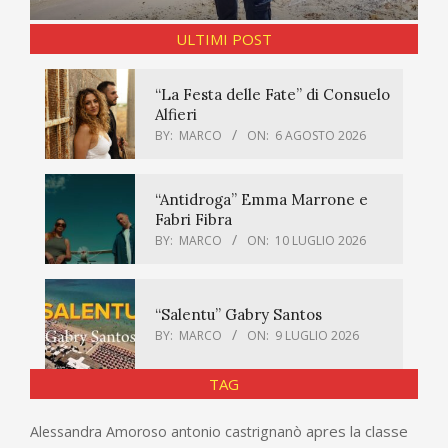
ULTIMI POST
“La Festa delle Fate” di Consuelo
Alfieri
BY:
MARCO
ON:
6 AGOSTO 2026
“Antidroga” Emma Marrone e
Fabri Fibra
BY:
MARCO
ON:
10 LUGLIO 2026
“Salentu” Gabry Santos
BY:
MARCO
ON:
9 LUGLIO 2026
TAG
apres la classe
Alessandra Amoroso
antonio castrignanò