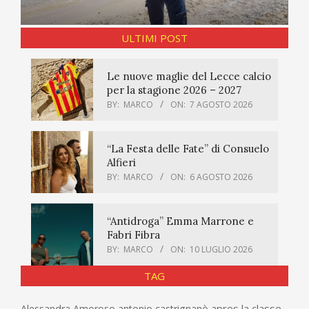
ULTIMI POST
Le nuove maglie del Lecce calcio
per la stagione 2026 – 2027
BY:
MARCO
ON:
7 AGOSTO 2026
“La Festa delle Fate” di Consuelo
Alfieri
BY:
MARCO
ON:
6 AGOSTO 2026
“Antidroga” Emma Marrone e
Fabri Fibra
BY:
MARCO
ON:
10 LUGLIO 2026
TAG
apres la classe
Alessandra Amoroso
antonio castrignanò