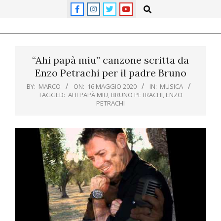
Skip
Search
to
content
Primary
Navigation
“Ahi papà miu” canzone scritta da
Menu
Enzo Petrachi per il padre Bruno
BY:
MARCO
ON:
16 MAGGIO 2020
IN:
MUSICA
TAGGED:
AHI PAPÀ MIU
,
BRUNO PETRACHI
,
ENZO
PETRACHI