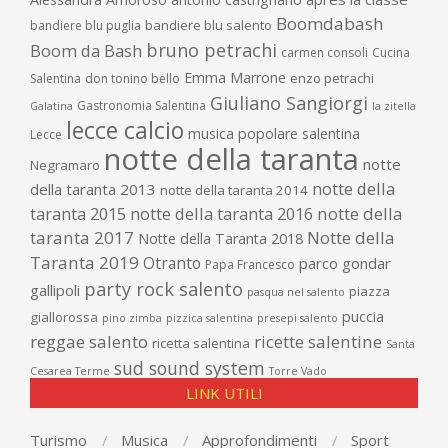
Boomdabash
bandiere blu salento
bandiere blu puglia
bruno petrachi
Boom da Bash
carmen consoli
Cucina
Emma Marrone
enzo petrachi
Salentina
don tonino bello
Giuliano Sangiorgi
Gastronomia Salentina
Galatina
la zitella
lecce calcio
musica popolare salentina
Lecce
notte della taranta
notte
Negramaro
notte della
della taranta 2013
notte della taranta 2014
taranta 2015
notte della taranta 2016
notte della
taranta 2017
Notte della
Notte della Taranta 2018
Taranta 2019
Otranto
parco gondar
Papa Francesco
party rock salento
gallipoli
piazza
pasqua nel salento
puccia
giallorossa
pino zimba
pizzica salentina
presepi salento
reggae salento
ricette salentine
ricetta salentina
Santa
sud sound system
Cesarea Terme
Torre Vado
LINK UTILI
Turismo
Musica
Approfondimenti
Sport