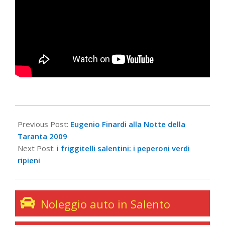
2020-
05-
Previous Post:
Eugenio Finardi alla Notte della
16
Taranta 2009
Next Post:
i friggitelli salentini: i peperoni verdi
ripieni
Noleggio auto in Salento