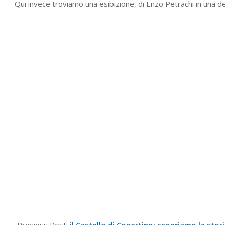
Qui invece troviamo una esibizione, di Enzo Petrachi in una d
2020-
11-
Previous Post:
il Castello di Copertino: scopriamo la stor