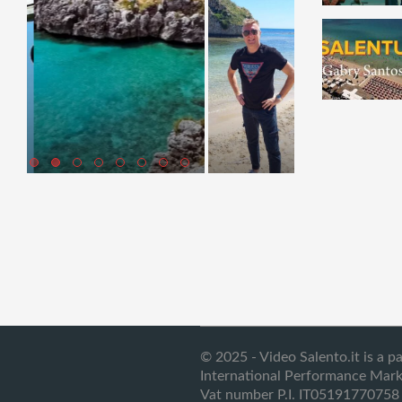
© 2025 - Video Salento.it is a p
International Performance Mark
Vat number P.I. IT05191770758