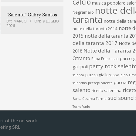
calcio
musica popolare salen
notte dell
Negramaro
“Salentu” Gabry Santos
taranta
notte della tar
BY:
MARCO
ON:
9 LUGLIO
2026
notte d
notte della taranta 2014
2015
notte della taranta 20
della taranta 2017
Notte de
Notte della Taranta 
2018
Otranto
parco 
Papa Francesco
party rock salent
gallipoli
piazza giallorossa
salento
pino zim
re
puccia
salentina
presepi salento
salento
ricet
ricetta salentina
sud sound
Santa Cesarea Terme
Torre Vado
art of the network
eting SRL