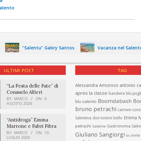
Salento
“Salentu” Gabry Santos
Vacanza nel Salento: itin
ULTIMI POST
TAG
Alessandra Amoroso
antonio c
“La Festa delle Fate” di
Consuelo Alfieri
apres la classe
bandiere blu pugl
BY:
MARCO
ON:
6
Boomdabash
Bo
blu salento
AGOSTO 2026
bruno petrachi
carmen cons
Emma M
Salentina
don tonino bello
“Antidroga” Emma
Marrone e Fabri Fibra
petrachi
Gastronomia Salen
Galatina
BY:
MARCO
ON:
10
Giuliano Sangiorgi
la zitella
LUGLIO 2026