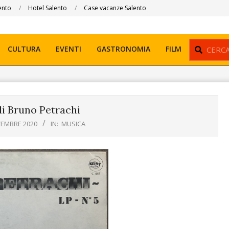
ento
Hotel Salento
Case vacanze Salento
Search
CULTURA
EVENTI
GASTRONOMIA
FILM
i Bruno Petrachi
VEMBRE 2020
IN:
MUSICA