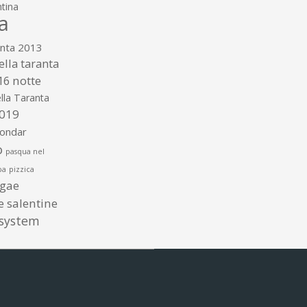
tina
a
anta 2013
ella taranta
16
notte
lla Taranta
2019
gondar
o
pasqua nel
ba
pizzica
ggae
te salentine
 system