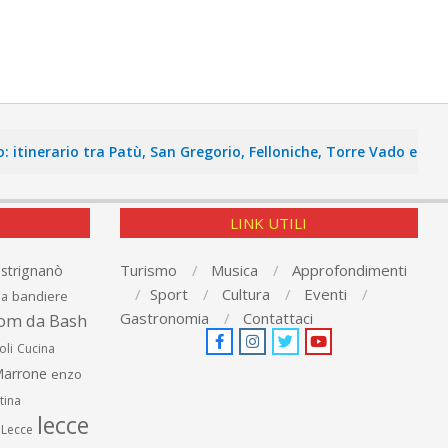
erario tra Patù, San Gregorio, Felloniche, Torre Vado e Pescoluse
LINK UTILI
Turismo
Musica
Approfondimenti
astrignanò
Sport
Cultura
Eventi
bandiere
ia
Gastronomia
Contattaci
om da Bash
oli
Cucina
arrone
enzo
tina
lecce
Lecce