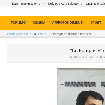
Skip
Esperienze in Salento
Noleggio Auto Salento
Vacanze in Sal
to
content
TURISMO
MUSICA
APPROFONDIMENTI
SPORT
Primary
Navigation
Video Salento.it
>
Musica
>
“Lu Pompiere” di Bruno Petrachi
Menu
“Lu Pompiere” d
BY:
MARCO
ON:
5 NO