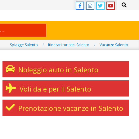
Search
Spiagge Salento
Itinerari turistici Salento
Vacanze Salento
Noleggio auto in Salento
Voli da e per il Salento
Prenotazione vacanze in Salento